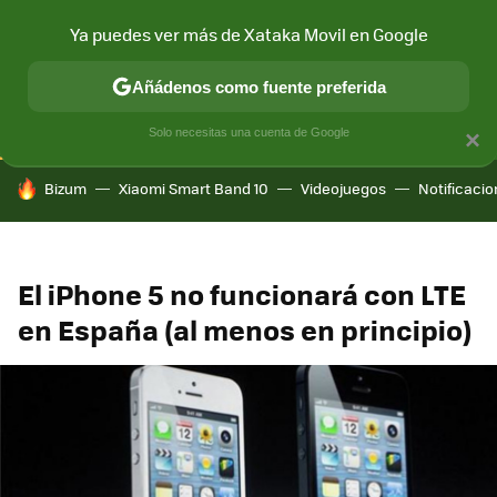
Ya puedes ver más de Xataka Movil en Google
CONECTIVIDAD
MÓVIL Y SOCIEDAD
APLICACIONES
COM
Añádenos como fuente preferida
Solo necesitas una cuenta de Google
×
HOY SE HABLA DE
Bizum
Xiaomi Smart Band 10
Videojuegos
Notificaci
El iPhone 5 no funcionará con LTE
en España (al menos en principio)