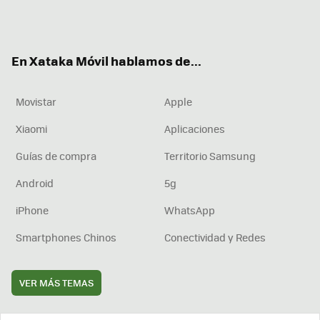
Twit
Fac
You
Inst
RSS
Flip
ter
ebo
tub
agr
boa
ok
e
am
rd
En Xataka Móvil hablamos de...
Movistar
Apple
Xiaomi
Aplicaciones
Guías de compra
Territorio Samsung
Android
5g
iPhone
WhatsApp
Smartphones Chinos
Conectividad y Redes
VER MÁS TEMAS