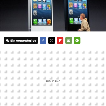
Sin comentarios
FACEBOOK
TWITTER
FLIPBOARD
E-
WHATSAPP
MAIL