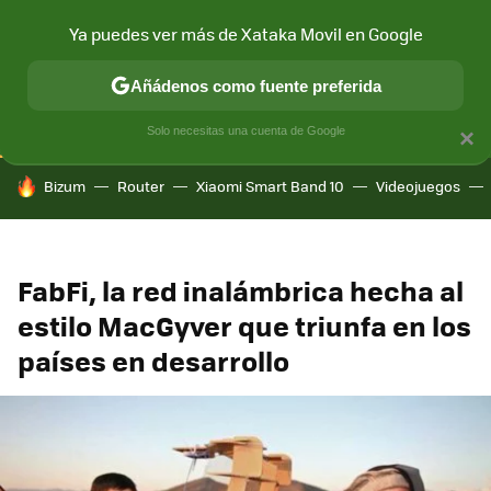
Ya puedes ver más de Xataka Movil en Google
CONECTIVIDAD
MÓVIL Y SOCIEDAD
APLICACIONES
COM
Añádenos como fuente preferida
Solo necesitas una cuenta de Google
×
HOY SE HABLA DE
Bizum
Router
Xiaomi Smart Band 10
Videojuegos
FabFi, la red inalámbrica hecha al
estilo MacGyver que triunfa en los
países en desarrollo