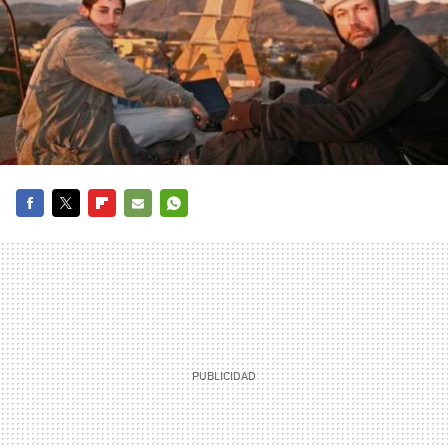
FACEBOOK
TWITTER
FLIPBOARD
E-
WHATSAPP
MAIL