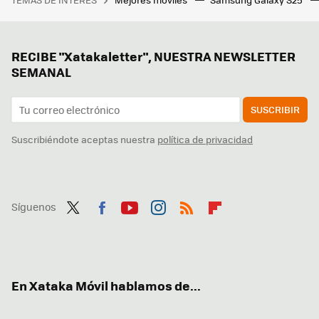
RECIBE "Xatakaletter", NUESTRA NEWSLETTER
SEMANAL
SUSCRIBIR
Suscribiéndote aceptas nuestra
política de privacidad
Síguenos
Twit
Fac
You
Inst
RSS
Flip
ter
ebo
tub
agr
boa
ok
e
am
rd
En Xataka Móvil hablamos de...