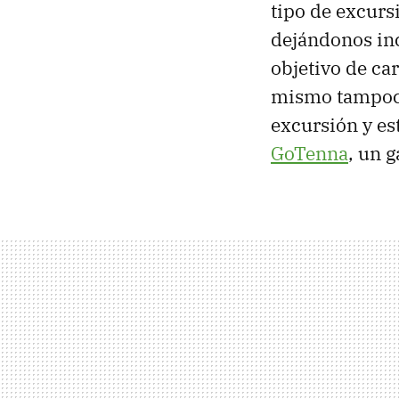
tipo de excurs
dejándonos in
objetivo de car
mismo tampoco
excursión y es
GoTenna
, un 