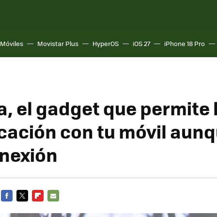
Móviles
Movistar Plus
HyperOS
iOS 27
iPhone 18 Pro
, el gadget que permite 
ación con tu móvil aunq
nexión
FACEBOOK
TWITTER
FLIPBOARD
E-