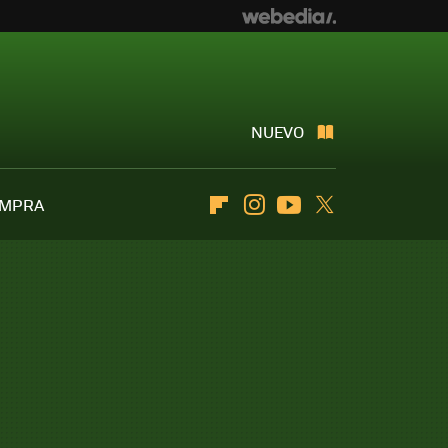
NUEVO
OMPRA
Flipboard
Instagram
Youtube
Twitter