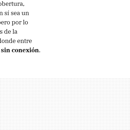
obertura,
 sí sea un
pero por lo
 de la
 donde entre
 sin conexión
.