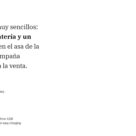
uy sencillos:
tería y un
n el asa de la
campaña
 la venta.