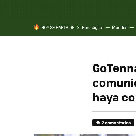
HOY SE HABLA DE
Euro digital
Mundial
GoTenna
comunic
haya co
2 comentarios