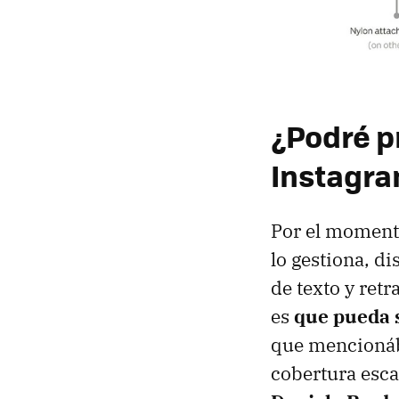
¿Podré p
Instagr
Por el momento
lo gestiona, d
de texto y ret
es
que pueda 
que mencionába
cobertura esca