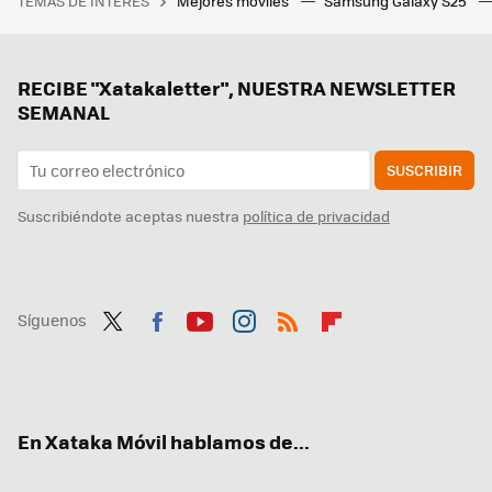
TEMAS DE INTERÉS
Mejores móviles
Samsung Galaxy S25
RECIBE "Xatakaletter", NUESTRA NEWSLETTER
SEMANAL
SUSCRIBIR
Suscribiéndote aceptas nuestra
política de privacidad
Síguenos
Twit
Fac
You
Inst
RSS
Flip
ter
ebo
tub
agr
boa
ok
e
am
rd
En Xataka Móvil hablamos de...