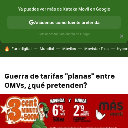
Ya puedes ver más de Xataka Movil en Google
MENÚ
NUEVO
Añádenos como fuente preferida
CONECTIVIDAD
MÓVIL Y SOCIEDAD
APLICACIONES
COM
Solo necesitas una cuenta de Google
×
HOY SE HABLA DE
Euro digital
Mundial
Móviles
Movistar Plus
Hyper
Guerra de tarifas "planas" entre
OMVs, ¿qué pretenden?