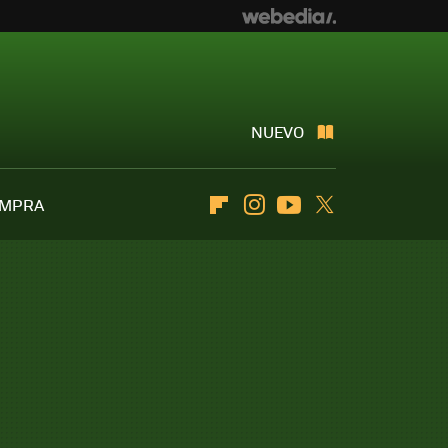
NUEVO
OMPRA
Flipboard
Instagram
Youtube
Twitter