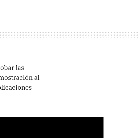
robar las
mostración al
plicaciones