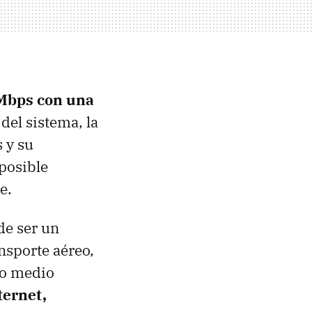
 Mbps con una
del sistema, la
 y su
 posible
e.
de ser un
nsporte aéreo,
mo medio
ternet,