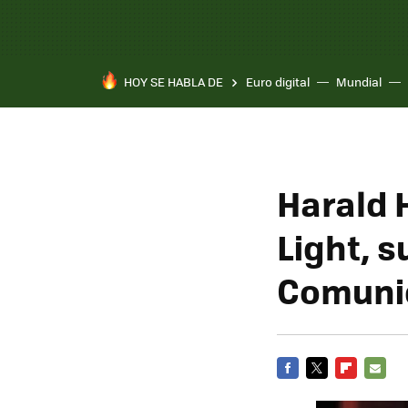
HOY SE HABLA DE
Euro digital
Mundial
Harald 
Light, s
Comunic
FACEBOOK
TWITTER
FLIPBOARD
E-