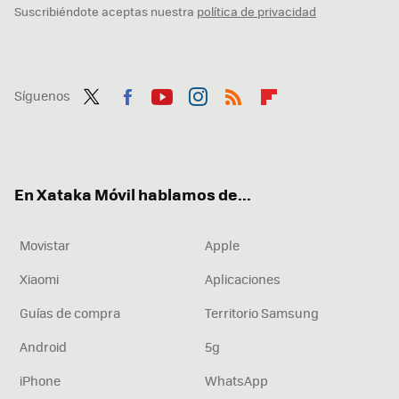
Suscribiéndote aceptas nuestra
política de privacidad
Síguenos
Twit
Fac
You
Inst
RSS
Flip
ter
ebo
tub
agr
boa
ok
e
am
rd
En Xataka Móvil hablamos de...
Movistar
Apple
Xiaomi
Aplicaciones
Guías de compra
Territorio Samsung
Android
5g
iPhone
WhatsApp