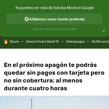
Ya puedes ver más de Xataka Movil en Google
CONECTIVIDAD
MÓVIL Y SOCIEDAD
APLICACIONES
COM
Añádenos como fuente preferida
Solo necesitas una cuenta de Google
×
HOY SE HABLA DE
Bizum
Xiaomi Smart Band 10
Videojuegos
Notificaci
En el próximo apagón te podrás
quedar sin pagos con tarjeta pero
no sin cobertura: al menos
durante cuatro horas