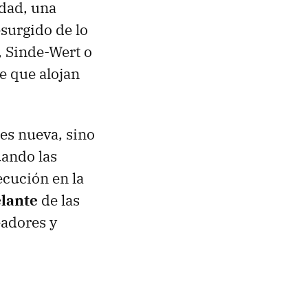
dad, una
surgido de lo
, Sinde-Wert o
e que alojan
es nueva, sino
uando las
ecución en la
elante
de las
eadores y