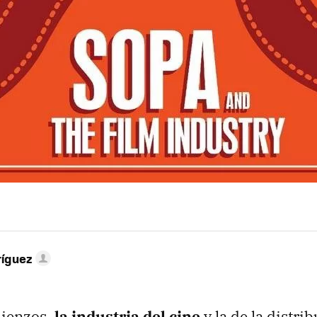
ríguez
ienzos,
la industria del cine
y la de la distri