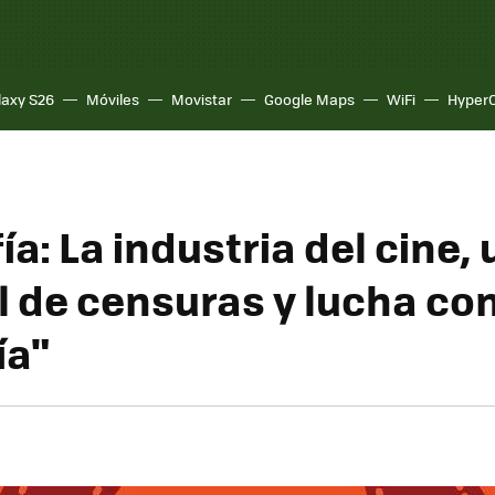
laxy S26
Móviles
Movistar
Google Maps
WiFi
Hyper
ía: La industria del cine,
l de censuras y lucha con
ía"