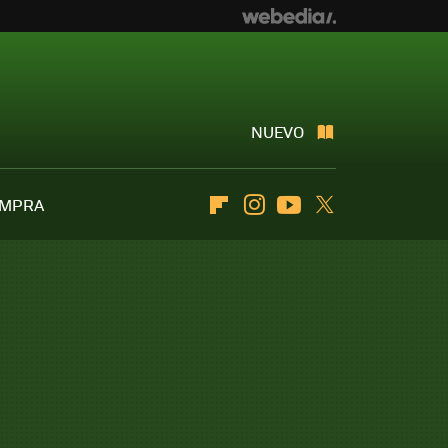
NUEVO
OMPRA
Flipboard
Instagram
Youtube
Twitter