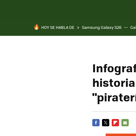
HOY SE HABLA DE
Samsung Galaxy S26
Ga
Infograf
historia
"pirater
FACEBOOK
TWITTER
FLIPBOARD
E-