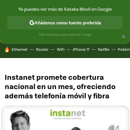
Ya puedes ver más de Xataka Movil en Google
CONECTIVIDAD
MÓVIL Y SOCIEDAD
APLICACIONES
COM
Añádenos como fuente preferida
Solo necesitas una cuenta de Google
×
HOY SE HABLA DE
Ethernet
Router
WiFi
iPhone 17
Netflix
Pokém
Instanet promete cobertura
nacional en un mes, ofreciendo
además telefonía móvil y fibra