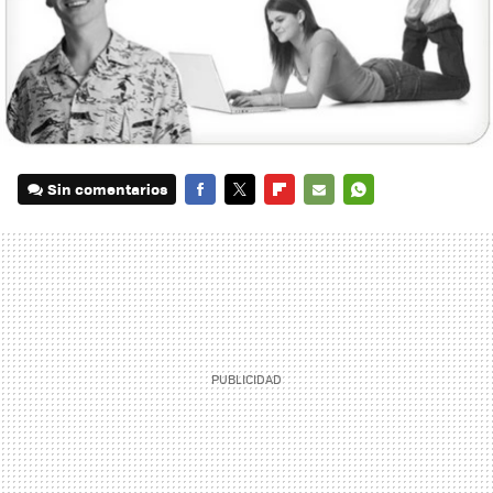
Sin comentarios
FACEBOOK
TWITTER
FLIPBOARD
E-
WHATSAPP
MAIL