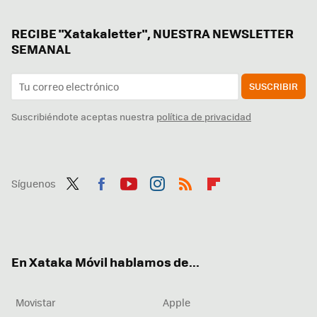
RECIBE "Xatakaletter", NUESTRA NEWSLETTER
SEMANAL
SUSCRIBIR
Suscribiéndote aceptas nuestra
política de privacidad
Síguenos
Twit
Fac
You
Inst
RSS
Flip
ter
ebo
tub
agr
boa
ok
e
am
rd
En Xataka Móvil hablamos de...
Movistar
Apple