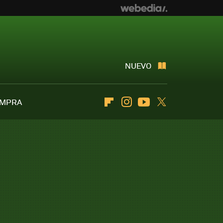
NUEVO
OMPRA
Flipboard
Instagram
Youtube
Twitter