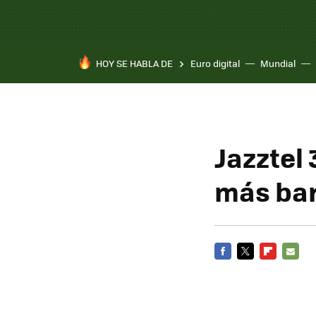
HOY SE HABLA DE
Euro digital
Mundial
Jazztel
más ba
FACEBOOK
TWITTER
FLIPBOARD
E-
MAIL