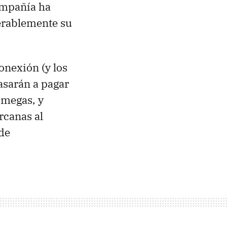
ompañía ha
erablemente su
conexión (y los
asarán a pagar
 megas, y
rcanas al
de