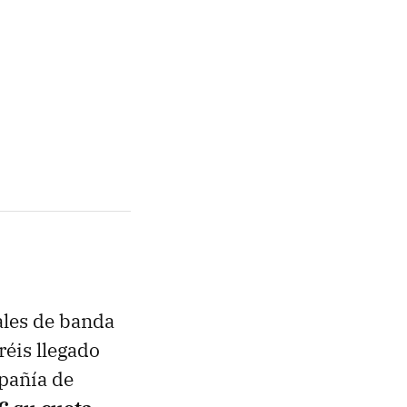
ales de banda
éis llegado
mpañía de