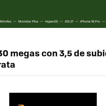
Móviles
Movistar Plus
HyperOS
iOS 27
iPhone 18 Pro
 30 megas con 3,5 de subi
rata