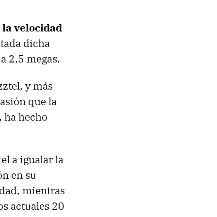
la velocidad
atada dicha
a 2,5 megas.
ztel, y más
asión que la
, ha hecho
l a igualar la
ón en su
idad, mientras
os actuales 20