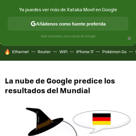
Ya puedes ver más de Xataka Movil en Google
CONECTIVIDAD
MÓVIL Y SOCIEDAD
APLICACIONES
COM
Añádenos como fuente preferida
Solo necesitas una cuenta de Google
×
HOY SE HABLA DE
Ethernet
Router
WiFi
iPhone 17
Pokémon Go
La nube de Google predice los
resultados del Mundial