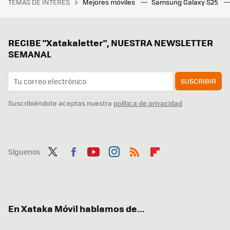
TEMAS DE INTERÉS
Mejores móviles
Samsung Galaxy S25
RECIBE "Xatakaletter", NUESTRA NEWSLETTER
SEMANAL
SUSCRIBIR
Suscribiéndote aceptas nuestra
política de privacidad
Síguenos
Twit
Fac
You
Inst
RSS
Flip
ter
ebo
tub
agr
boa
ok
e
am
rd
En Xataka Móvil hablamos de...