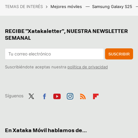
TEMAS DE INTERÉS
Mejores móviles
Samsung Galaxy S25
RECIBE "Xatakaletter", NUESTRA NEWSLETTER
SEMANAL
SUSCRIBIR
Suscribiéndote aceptas nuestra
política de privacidad
Síguenos
Twit
Fac
You
Inst
RSS
Flip
ter
ebo
tub
agr
boa
ok
e
am
rd
En Xataka Móvil hablamos de...