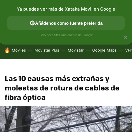
Ya puedes ver más de Xataka Movil en Google
CONECTIVIDAD
MÓVIL Y SOCIEDAD
APLICACIONES
Añádenos como fuente preferida
Solo necesitas una cuenta de Google
×
HOY SE HABLA DE
Móviles
Movistar Plus
Movistar
Google Maps
VP
Las 10 causas más extrañas y
molestas de rotura de cables de
fibra óptica