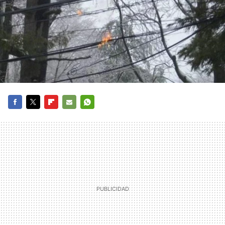
FACEBOOK
TWITTER
FLIPBOARD
E-
WHATSAPP
MAIL