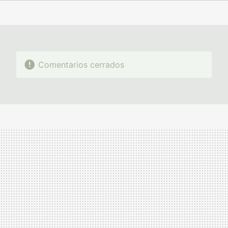
FACEBOOK
TWITTER
FLIPBOARD
E-
WHATSAPP
MAIL
Comentarios cerrados