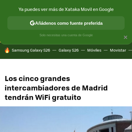
Ya puedes ver más de Xataka Movil en Google
CONECTIVIDAD
MÓVIL Y SOCIEDAD
APLICACIONES
COM
Añádenos como fuente preferida
Solo necesitas una cuenta de Google
×
HOY SE HABLA DE
Samsung Galaxy S26
Galaxy S26
Móviles
Movistar
Los cinco grandes
intercambiadores de Madrid
tendrán WiFi gratuito