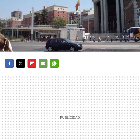
FACEBOOK
TWITTER
FLIPBOARD
E-
WHATSAPP
MAIL