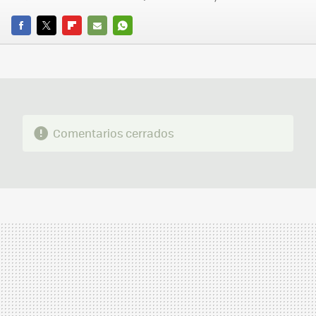
FACEBOOK
TWITTER
FLIPBOARD
E-
WHATSAPP
MAIL
Comentarios cerrados