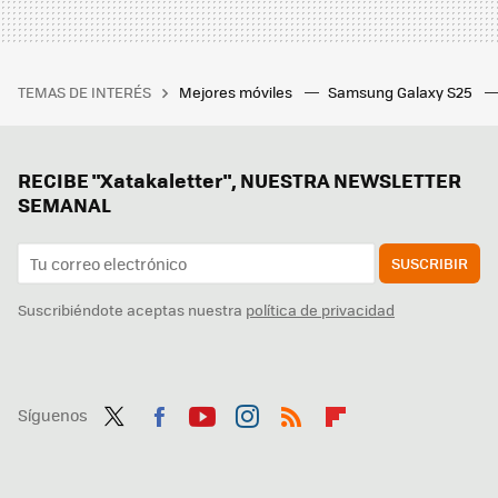
TEMAS DE INTERÉS
Mejores móviles
Samsung Galaxy S25
RECIBE "Xatakaletter", NUESTRA NEWSLETTER
SEMANAL
SUSCRIBIR
Suscribiéndote aceptas nuestra
política de privacidad
Síguenos
Twit
Fac
You
Inst
RSS
Flip
ter
ebo
tub
agr
boa