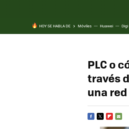
HOY SE HABLA DE
Móviles
Huawei
Digi
PLC o c
través 
una red
FACEBOOK
TWITTER
FLIPBOARD
E-