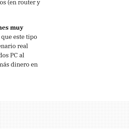
vos (en router y
nes muy
que este tipo
nario real
dos PC al
 más dinero en