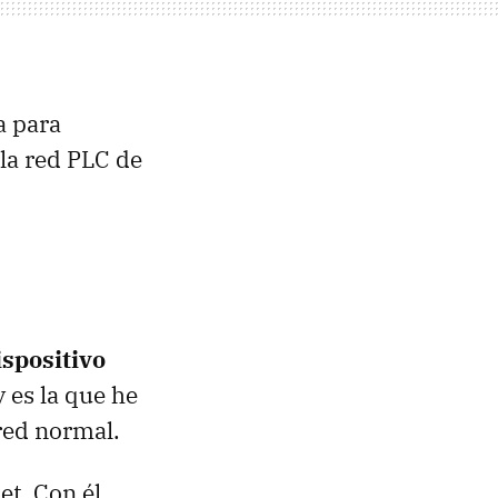
a para
la red
PLC
de
ispositivo
y es la que he
 red normal.
et. Con él