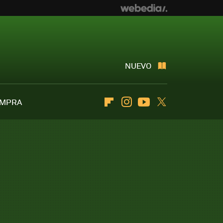
NUEVO
OMPRA
Flipboard
Instagram
Youtube
Twitter