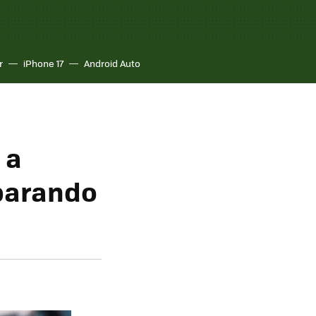
r
iPhone 17
Android Auto
 a
mparando