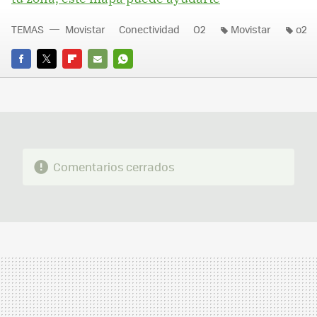
TEMAS
Movistar
Conectividad
O2
Movistar
o2
FACEBOOK
TWITTER
FLIPBOARD
E-
WHATSAPP
MAIL
Comentarios cerrados