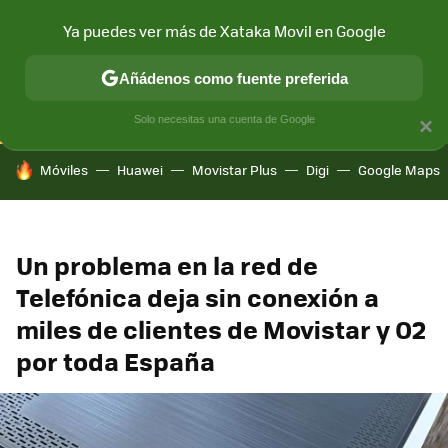
Ya puedes ver más de Xataka Movil en Google
CONECTIVIDAD
MÓVIL Y SOCIEDAD
APLICACIONES
COM
Añádenos como fuente preferida
Solo necesitas una cuenta de Google
×
HOY SE HABLA DE
Móviles
Huawei
Movistar Plus
Digi
Google Maps
Un problema en la red de
Telefónica deja sin conexión a
miles de clientes de Movistar y O2
por toda España