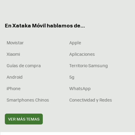
Twit
Fac
You
Inst
RSS
Flip
ter
ebo
tub
agr
boa
ok
e
am
rd
En Xataka Móvil hablamos de...
Movistar
Apple
Xiaomi
Aplicaciones
Guías de compra
Territorio Samsung
Android
5g
iPhone
WhatsApp
Smartphones Chinos
Conectividad y Redes
VER MÁS TEMAS