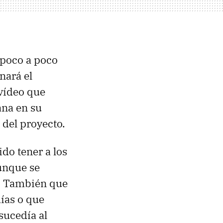
 poco a poco
nará el
 vídeo que
ana en su
 del proyecto.
do tener a los
unque se
. También que
ías o que
sucedía al