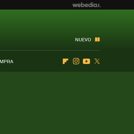
NUEVO
OMPRA
Flipboard
Instagram
Youtube
Twitter