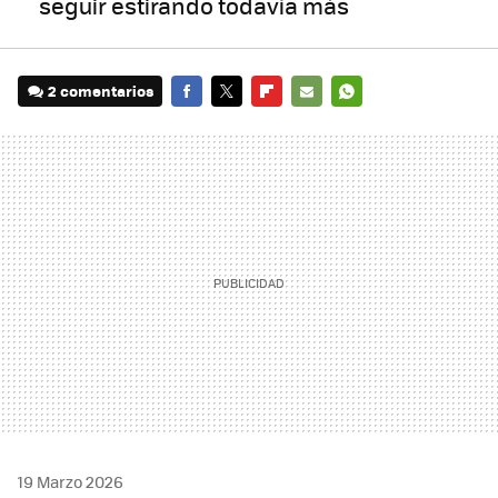
seguir estirando todavía más
2 comentarios
FACEBOOK
TWITTER
FLIPBOARD
E-
WHATSAPP
MAIL
19 Marzo 2026