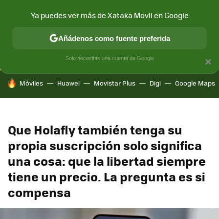
Ya puedes ver más de Xataka Movil en Google
CONECTIVIDAD
MÓVIL Y SOCIEDAD
APLICACIONES
COM
Añádenos como fuente preferida
Solo necesitas una cuenta de Google
×
HOY SE HABLA DE
Móviles
Huawei
Movistar Plus
Digi
Google Maps
Que Holafly también tenga su
propia suscripción solo significa
una cosa: que la libertad siempre
tiene un precio. La pregunta es si
compensa