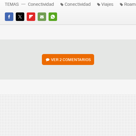
TEMAS
Conectividad
Conectividad
Viajes
Roam
FACEBOOK
TWITTER
FLIPBOARD
E-
WHATSAPP
MAIL
VER
2 COMENTARIOS