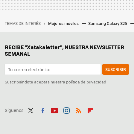
TEMAS DE INTERÉS
Mejores móviles
Samsung Galaxy S25
RECIBE "Xatakaletter", NUESTRA NEWSLETTER
SEMANAL
SUSCRIBIR
Suscribiéndote aceptas nuestra
política de privacidad
Síguenos
Twit
Fac
You
Inst
RSS
Flip
ter
ebo
tub
agr
boa