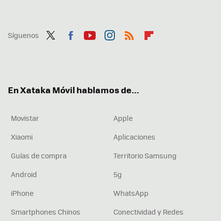
Síguenos
Twit
Fac
You
Inst
RSS
Flip
ter
ebo
tub
agr
boa
ok
e
am
rd
En Xataka Móvil hablamos de...
Movistar
Apple
Xiaomi
Aplicaciones
Guías de compra
Territorio Samsung
Android
5g
iPhone
WhatsApp
Smartphones Chinos
Conectividad y Redes