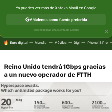
Ya puedes ver más de Xataka Movil en Google
CONECTIVIDAD
MÓVIL Y SOCIEDAD
APLICACIONES
COM
Añádenos como fuente preferida
Solo necesitas una cuenta de Google
×
HOY SE HABLA DE
Euro digital
Mundial
Móviles
Digi
iPhone 18 Pro
Reino Unido tendrá 1Gbps gracias
a un nuevo operador de FTTH