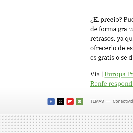
¿El precio? Pu
de forma gratui
retrasos, ya q
ofrecerlo de e
es gratis o se
Vía |
Europa P
Renfe respond
TEMAS
Conectivi
FACEBOOK
TWITTER
FLIPBOARD
E-
MAIL