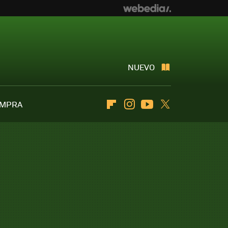
NUEVO
OMPRA
Flipboard
Instagram
Youtube
Twitter