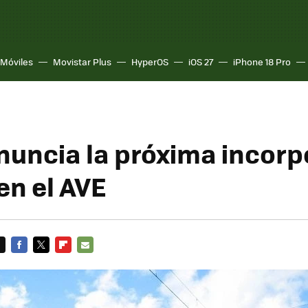
Móviles
Movistar Plus
HyperOS
iOS 27
iPhone 18 Pro
nuncia la próxima incorp
en el AVE
FACEBOOK
TWITTER
FLIPBOARD
E-
MAIL