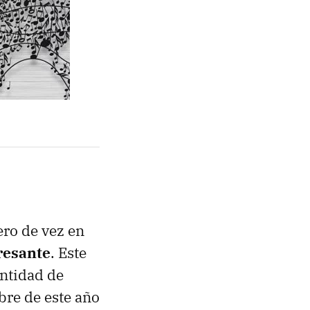
ero de vez en
eresante
. Este
antidad de
re de este año