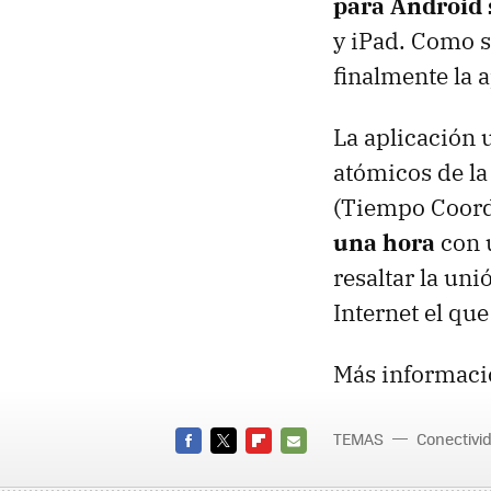
para Android
y iPad. Como s
finalmente la a
La aplicación u
atómicos de la
(Tiempo Coord
una hora
con u
resaltar la uni
Internet el qu
Más informaci
TEMAS
Conectivi
FACEBOOK
TWITTER
FLIPBOARD
E-