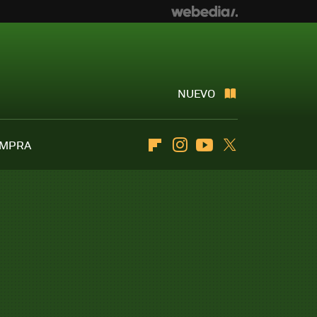
NUEVO
OMPRA
Flipboard
Instagram
Youtube
Twitter