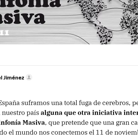
 Jiménez
spaña suframos una total fuga de cerebros, p
 nuestro país
alguna que otra iniciativa int
infonía Masiva
, que pretende que una gran c
odo el mundo nos conectemos el 11 de noviemb