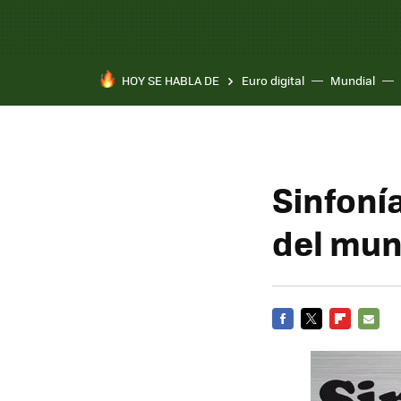
HOY SE HABLA DE
Euro digital
Mundial
Sinfoní
del mund
FACEBOOK
TWITTER
FLIPBOARD
E-
MAIL