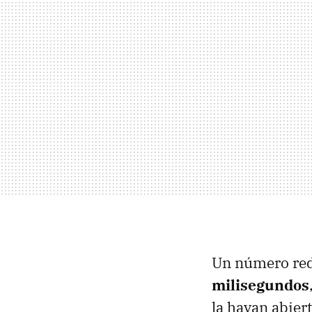
Un número red
milisegundos
la hayan abier