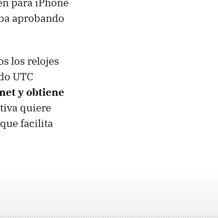
én para iPhone
aba aprobando
s los relojes
ado UTC
net y obtiene
tiva quiere
que facilita