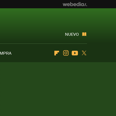
NUEVO
OMPRA
Flipboard
Instagram
Youtube
Twitter