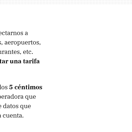
ectarnos a
s, aeropuertos,
rantes, etc.
tar una tarifa
 los
5 céntimos
peradora que
e datos que
 cuenta.