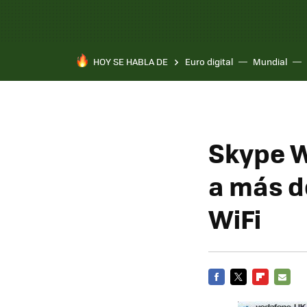
HOY SE HABLA DE
Euro digital
Mundial
Pixel 10a
Skype W
a más d
WiFi
FACEBOOK
TWITTER
FLIPBOARD
E-