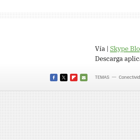
Vía |
Skype Bl
Descarga aplic
TEMAS
Conectivi
FACEBOOK
TWITTER
FLIPBOARD
E-
MAIL