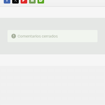
FACEBOOK
TWITTER
FLIPBOARD
E-
WHATSAPP
MAIL
Comentarios cerrados