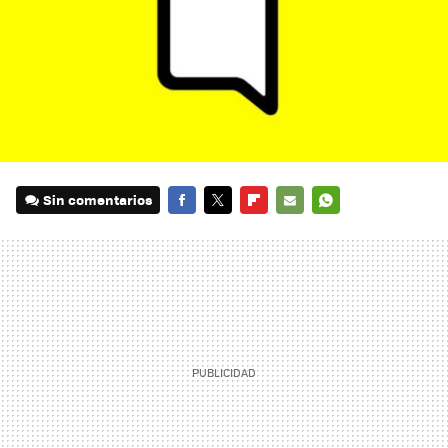
Sin comentarios
FACEBOOK
TWITTER
FLIPBOARD
E-
WHATSAPP
MAIL