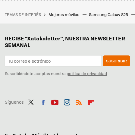
TEMAS DE INTERÉS
Mejores móviles
Samsung Galaxy S25
RECIBE "Xatakaletter", NUESTRA NEWSLETTER
SEMANAL
SUSCRIBIR
Suscribiéndote aceptas nuestra
política de privacidad
Síguenos
Twit
Fac
You
Inst
RSS
Flip
ter
ebo
tub
agr
boa
ok
e
am
rd