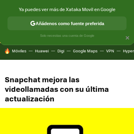
Ya puedes ver más de Xataka Movil en Google
CONECTIVIDAD
MÓVIL Y SOCIEDAD
APLICACIONES
COM
Añádenos como fuente preferida
Solo necesitas una cuenta de Google
×
HOY SE HABLA DE
Móviles
Huawei
Digi
Google Maps
VPN
Hype
Snapchat mejora las
videollamadas con su última
actualización