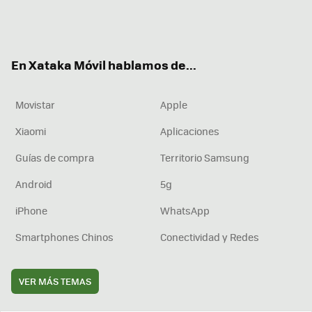
Twit
Fac
You
Inst
RSS
Flip
ter
ebo
tub
agr
boa
ok
e
am
rd
En Xataka Móvil hablamos de...
Movistar
Apple
Xiaomi
Aplicaciones
Guías de compra
Territorio Samsung
Android
5g
iPhone
WhatsApp
Smartphones Chinos
Conectividad y Redes
VER MÁS TEMAS