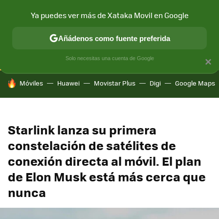
Ya puedes ver más de Xataka Movil en Google
CONECTIVIDAD
MÓVIL Y SOCIEDAD
APLICACIONES
COM
Añádenos como fuente preferida
Solo necesitas una cuenta de Google
×
HOY SE HABLA DE
Móviles
Huawei
Movistar Plus
Digi
Google Maps
Starlink lanza su primera
constelación de satélites de
conexión directa al móvil. El plan
de Elon Musk está más cerca que
nunca