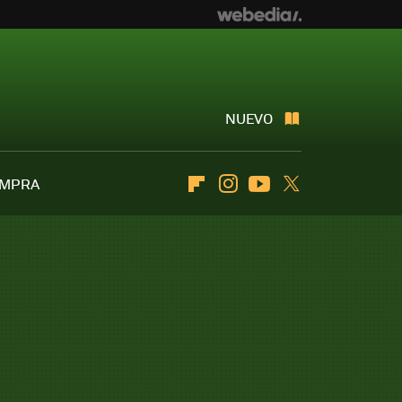
NUEVO
OMPRA
Flipboard
Instagram
Youtube
Twitter