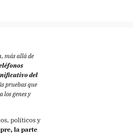
, más allá de
teléfonos
ificativo del
ás pruebas que
a los genes y
s, políticos y
re, la parte