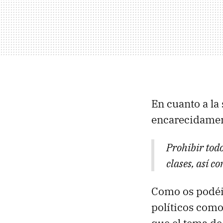
En cuanto a la
encarecidament
Prohibir todo
clases, así c
Como os podéis
políticos como