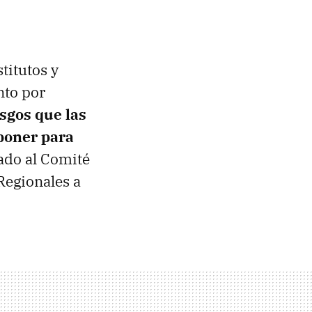
titutos y
nto por
esgos que las
poner para
vado al Comité
Regionales a