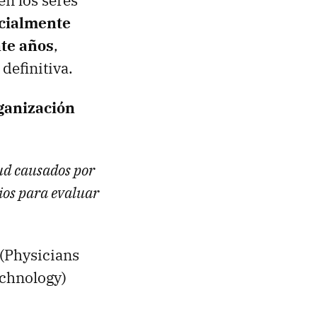
en los seres
ncialmente
nte años
,
definitiva.
ganización
lud causados por
dios para evaluar
(Physicians
echnology)