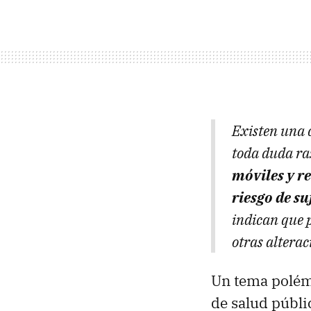
Existen una 
toda duda ra
móviles y r
riesgo de s
indican que p
otras alterac
Un tema polémi
de salud públi