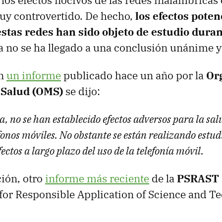
 los efectos nocivos de las redes inalámbricas 
y controvertido. De hecho,
los efectos pote
estas redes han sido objeto de estudio dura
 no se ha llegado a una conclusión unánime y 
en
un informe
publicado hace un año por la
Or
Salud (
OMS
)
se dijo:
a, no se han establecido efectos adversos para la sa
éfonos móviles. No obstante se están realizando estu
fectos a largo plazo del uso de la telefonía móvil.
ión, otro
informe más reciente
de la
PSRAST
 for Responsible Application of Science and T