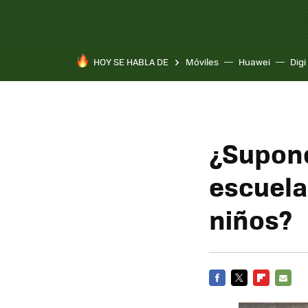
HOY SE HABLA DE
Móviles
Huawei
Digi
¿Supone
escuelas
niños?
FACEBOOK
TWITTER
FLIPBOARD
E-