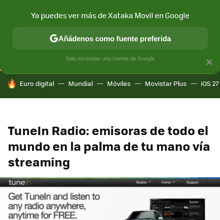
Ya puedes ver más de Xataka Movil en Google
CONECTIVIDAD
MÓVIL Y SOCIEDAD
APLICACIONES
COM
Añádenos como fuente preferida
Solo necesitas una cuenta de Google
×
HOY SE HABLA DE
Euro digital
Mundial
Móviles
Movistar Plus
iOS 27
TuneIn Radio: emisoras de todo el
mundo en la palma de tu mano vía
streaming