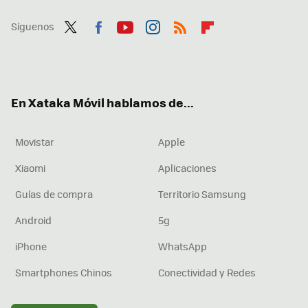
Síguenos
Twit
Fac
You
Inst
RSS
Flip
ter
ebo
tub
agr
boa
ok
e
am
rd
En Xataka Móvil hablamos de...
Movistar
Apple
Xiaomi
Aplicaciones
Guías de compra
Territorio Samsung
Android
5g
iPhone
WhatsApp
Smartphones Chinos
Conectividad y Redes