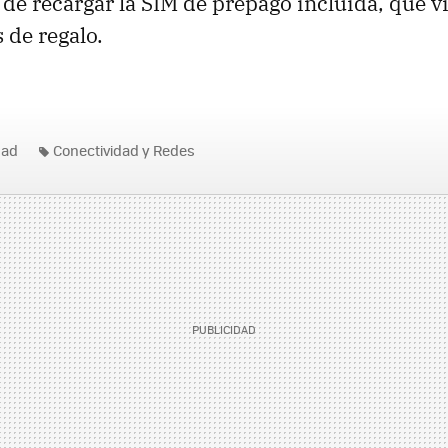
e de recargar la SIM de prepago incluida, que 
 de regalo.
dad
Conectividad y Redes