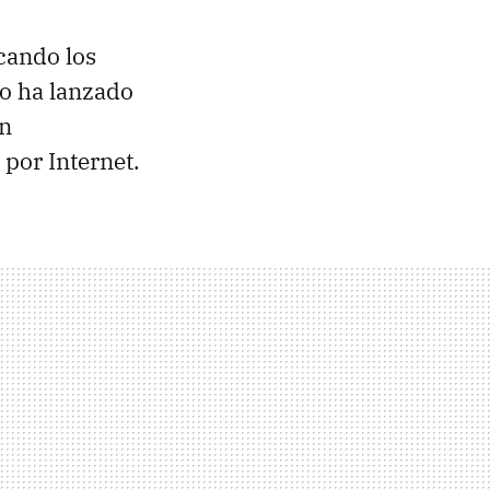
icando los
lo ha lanzado
ón
por Internet.