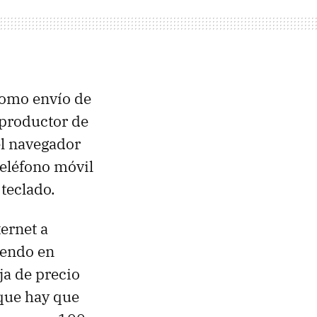
como envío de
reproductor de
el navegador
teléfono móvil
 teclado.
ernet a
iendo en
ja de precio
 que hay que