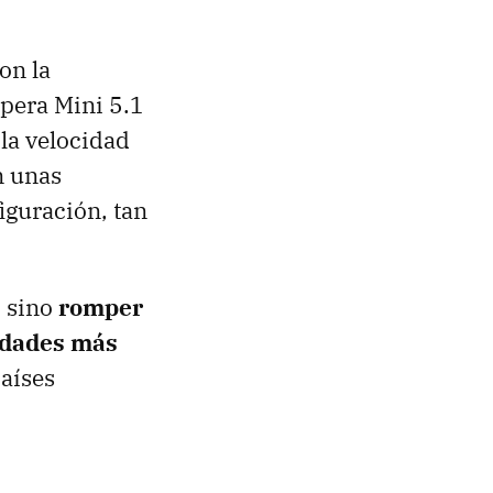
con la
pera Mini 5.1
 la velocidad
n unas
iguración, tan
, sino
romper
idades más
países