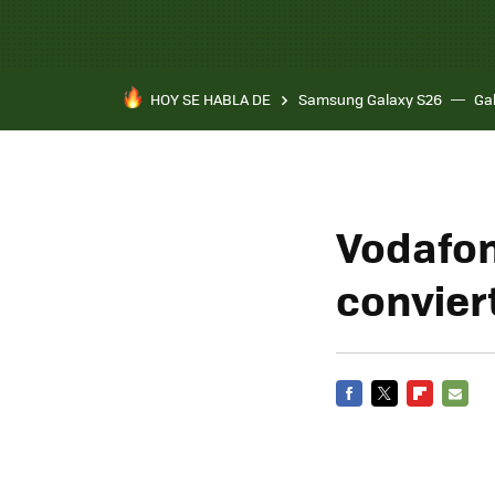
HOY SE HABLA DE
Samsung Galaxy S26
Ga
Vodafon
conviert
FACEBOOK
TWITTER
FLIPBOARD
E-
MAIL