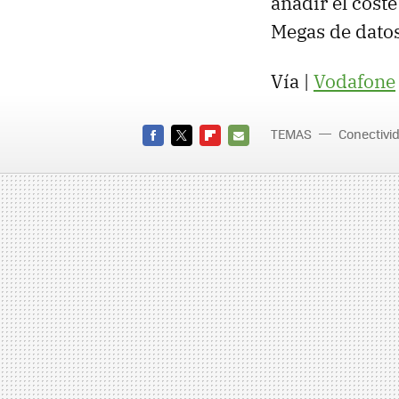
añadir el cost
Megas de datos
Vía |
Vodafone
TEMAS
Conectivi
FACEBOOK
TWITTER
FLIPBOARD
E-
MAIL