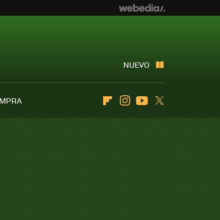
NUEVO
OMPRA
Flipboard
Instagram
Youtube
Twitter