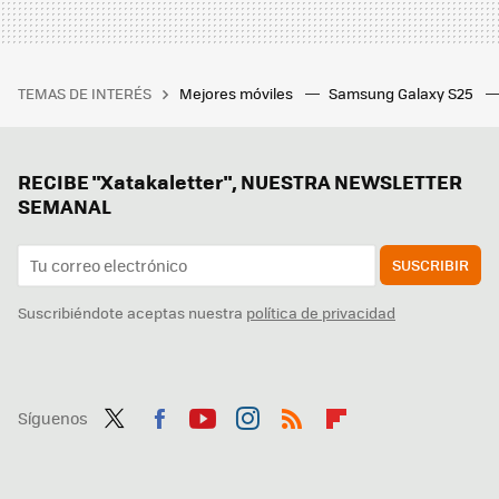
TEMAS DE INTERÉS
Mejores móviles
Samsung Galaxy S25
RECIBE "Xatakaletter", NUESTRA NEWSLETTER
SEMANAL
SUSCRIBIR
Suscribiéndote aceptas nuestra
política de privacidad
Síguenos
Twit
Fac
You
Inst
RSS
Flip
ter
ebo
tub
agr
boa