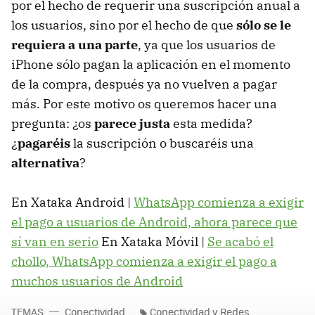
por el hecho de requerir una suscripción anual a
los usuarios, sino por el hecho de que
sólo se le
requiera a una parte
, ya que los usuarios de
iPhone sólo pagan la aplicación en el momento
de la compra, después ya no vuelven a pagar
más. Por este motivo os queremos hacer una
pregunta: ¿os
parece justa
esta medida?
¿
pagaréis
la suscripción o buscaréis una
alternativa
?
En Xataka Android |
WhatsApp comienza a exigir
el pago a usuarios de Android, ahora parece que
sí van en serio
En Xataka Móvil |
Se acabó el
chollo, WhatsApp comienza a exigir el pago a
muchos usuarios de Android
TEMAS
Conectividad
Conectividad y Redes