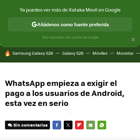
Ya puedes ver más de Xataka Movil en Google
CONECTIVIDAD
MÓVIL Y SOCIEDAD
APLICACIONES
COM
Añádenos como fuente preferida
Solo necesitas una cuenta de Google
×
HOY SE HABLA DE
Samsung Galaxy S26
Galaxy S26
Móviles
Movistar
WhatsApp empieza a exigir el
pago a los usuarios de Android,
esta vez en serio
Sin comentarios
FACEBOOK
TWITTER
FLIPBOARD
E-
WHATSAPP