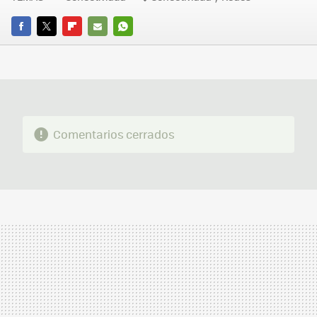
FACEBOOK
TWITTER
FLIPBOARD
E-
WHATSAPP
MAIL
Comentarios cerrados