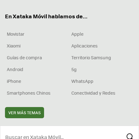
ter
ebo
tub
agr
boa
ok
e
am
rd
En Xataka Móvil hablamos de...
Movistar
Apple
Xiaomi
Aplicaciones
Guías de compra
Territorio Samsung
Android
5g
iPhone
WhatsApp
Smartphones Chinos
Conectividad y Redes
VER MÁS TEMAS