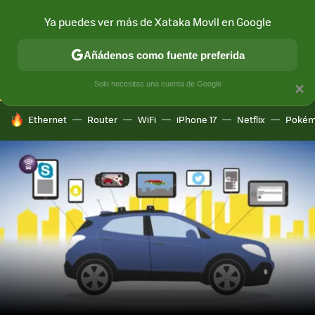
Ya puedes ver más de Xataka Movil en Google
CONECTIVIDAD
MÓVIL Y SOCIEDAD
APLICACIONES
COM
Añádenos como fuente preferida
Solo necesitas una cuenta de Google
×
HOY SE HABLA DE
Ethernet
Router
WiFi
iPhone 17
Netflix
Pokém