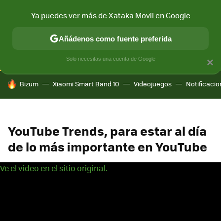
Ya puedes ver más de Xataka Movil en Google
CONECTIVIDAD
MÓVIL Y SOCIEDAD
APLICACIONES
COM
Añádenos como fuente preferida
Solo necesitas una cuenta de Google
×
HOY SE HABLA DE
Bizum
Xiaomi Smart Band 10
Videojuegos
Notificaci
YouTube Trends, para estar al día
de lo más importante en YouTube
Ve el video en el sitio original.