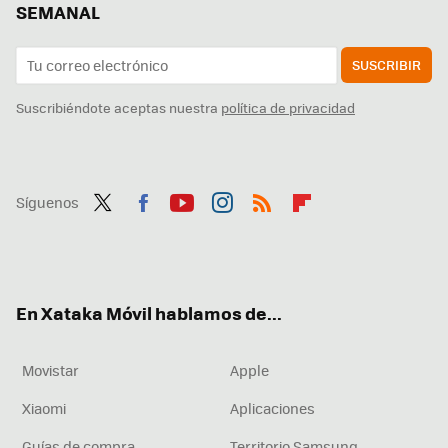
SEMANAL
SUSCRIBIR
Suscribiéndote aceptas nuestra
política de privacidad
Síguenos
Twit
Fac
You
Inst
RSS
Flip
ter
ebo
tub
agr
boa
ok
e
am
rd
En Xataka Móvil hablamos de...
Movistar
Apple
Xiaomi
Aplicaciones
Guías de compra
Territorio Samsung