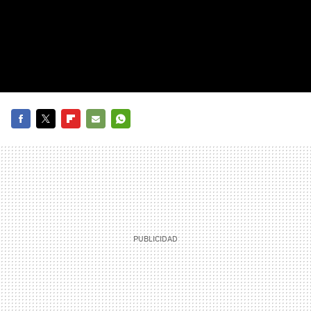
FACEBOOK
TWITTER
FLIPBOARD
E-
WHATSAPP
MAIL