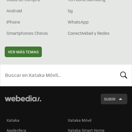
Android
5g
iPhone
WhatsApp
Smartphones Chinos
Conectividad y Redes
VER MÁS TEMAS
BUSCA
SUBIR
Xataka
Xataka Móvil
Applesfera
Xataka Smart Home