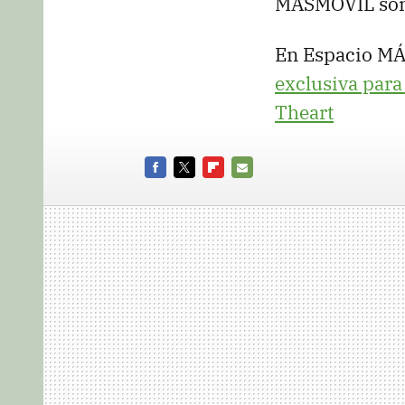
MÁSMÓVIL son 
En Espacio M
exclusiva para
Theart
FACEBOOK
TWITTER
FLIPBOARD
E-
MAIL