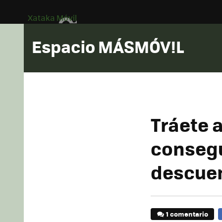
Xataka Móvil
Espacio MÁSMÓV!L
Tráete 
consegu
descuen
1 comentario