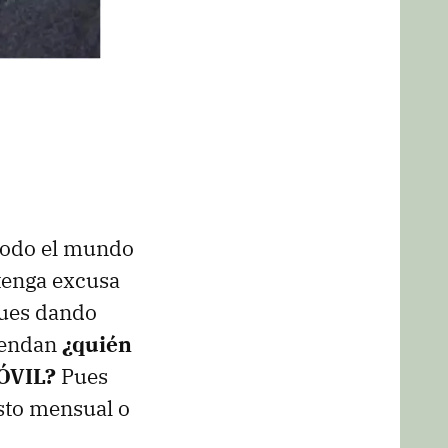
todo el mundo
 tenga excusa
Pues dando
miendan
¿quién
ÓVIL?
Pues
sto mensual o