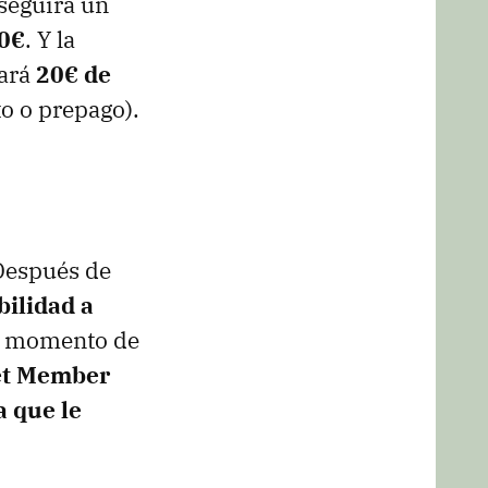
seguirá un
0€
. Y la
vará
20€ de
o o prepago).
 Después de
bilidad a
el momento de
Get Member
a que le