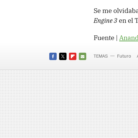
Se me olvidaba
Engine 3
en el 
Fuente |
Anan
TEMAS
Futuro
FACEBOOK
TWITTER
FLIPBOARD
E-
MAIL