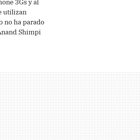
hone 3Gs y al
 utilizan
o no ha parado
. Anand Shimpi