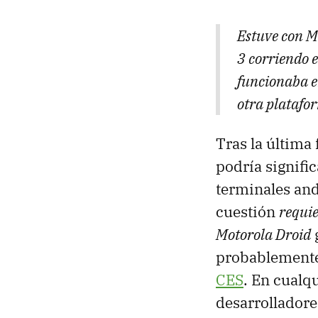
Estuve con M
3 corriendo 
funcionaba e
otra platafo
Tras la últim
podría signifi
terminales and
cuestión
requi
Motorola Droid
probablemente 
CES
. En cualq
desarrolladore