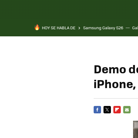
HOY SE HABLA DE
Samsung Galaxy S26
Ga
Demo de
iPhone,
FACEBOOK
TWITTER
FLIPBOARD
E-
MAIL