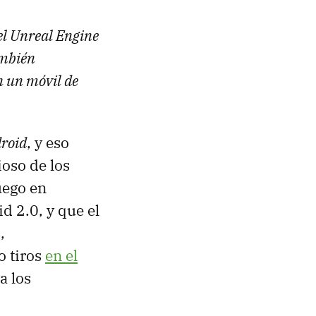
l Unreal Engine
ambién
n un móvil de
roid
, y eso
ioso de los
uego en
d 2.0, y que el
,
o tiros
en el
a los