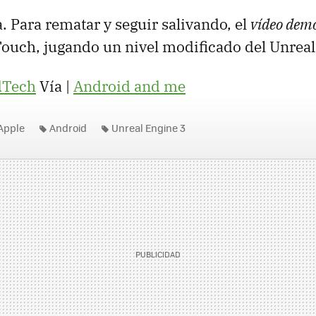
. Para rematar y seguir salivando, el
vídeo demo
Touch, jugando un nivel modificado del Unrea
dTech
Vía |
Android and me
Apple
Android
Unreal Engine 3