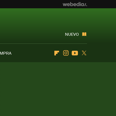
NUEVO
OMPRA
Flipboard
Instagram
Youtube
Twitter