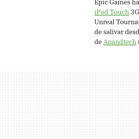
Epic Games ha 
iPod Touch
3G
Unreal Tourna
de salivar des
de
Anandtech