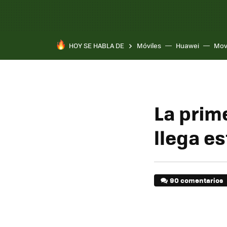
HOY SE HABLA DE
Móviles
Huawei
Mov
La prim
llega e
90 comentarios