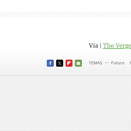
Vía |
The Verg
TEMAS
Futuro
FACEBOOK
TWITTER
FLIPBOARD
E-
MAIL