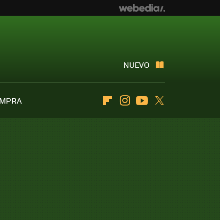
NUEVO
OMPRA
Flipboard
Instagram
Youtube
Twitter