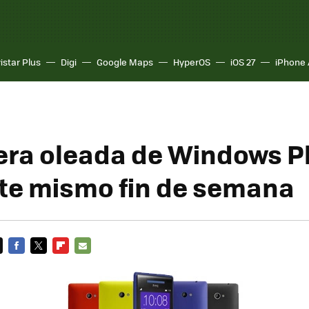
istar Plus
Digi
Google Maps
HyperOS
iOS 27
iPhone 
era oleada de Windows P
ste mismo fin de semana
FACEBOOK
TWITTER
FLIPBOARD
E-
MAIL