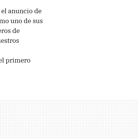
 el anuncio de
omo uno de sus
eros de
uestros
el primero