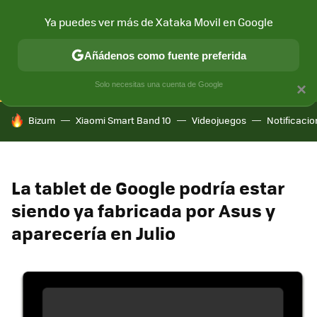
Ya puedes ver más de Xataka Movil en Google
CONECTIVIDAD
MÓVIL Y SOCIEDAD
APLICACIONES
COM
Añádenos como fuente preferida
Solo necesitas una cuenta de Google
×
HOY SE HABLA DE
Bizum
Xiaomi Smart Band 10
Videojuegos
Notificaci
La tablet de Google podría estar
siendo ya fabricada por Asus y
aparecería en Julio