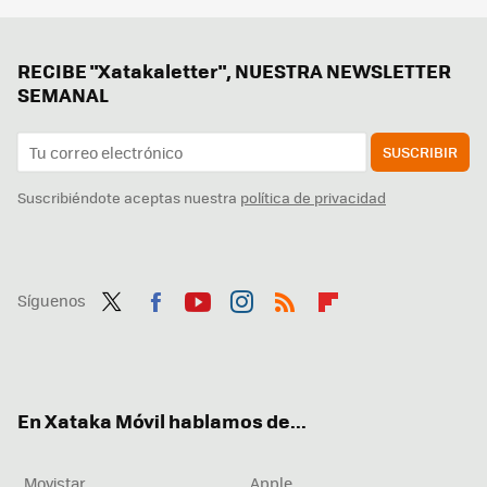
RECIBE "Xatakaletter", NUESTRA NEWSLETTER
SEMANAL
SUSCRIBIR
Suscribiéndote aceptas nuestra
política de privacidad
Síguenos
Twit
Fac
You
Inst
RSS
Flip
ter
ebo
tub
agr
boa
ok
e
am
rd
En Xataka Móvil hablamos de...
Movistar
Apple