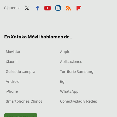
Síguenos
Twit
Fac
You
Inst
RSS
Flip
ter
ebo
tub
agr
boa
ok
e
am
rd
En Xataka Móvil hablamos de...
Movistar
Apple
Xiaomi
Aplicaciones
Guías de compra
Territorio Samsung
Android
5g
iPhone
WhatsApp
Smartphones Chinos
Conectividad y Redes