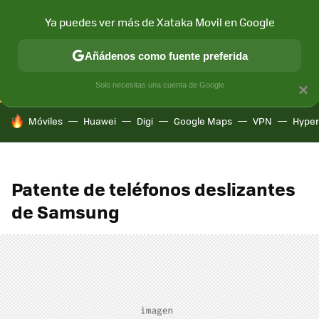
Ya puedes ver más de Xataka Movil en Google
CONECTIVIDAD
MÓVIL Y SOCIEDAD
APLICACIONES
COM
Añádenos como fuente preferida
Solo necesitas una cuenta de Google
×
HOY SE HABLA DE
Móviles
Huawei
Digi
Google Maps
VPN
Hype
Patente de teléfonos deslizantes
de Samsung