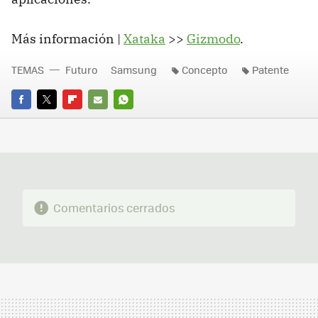
Más información |
Xataka
>>
Gizmodo
.
TEMAS
Futuro
Samsung
Concepto
Patente
FACEBOOK
TWITTER
FLIPBOARD
E-
WHATSAPP
MAIL
Comentarios cerrados