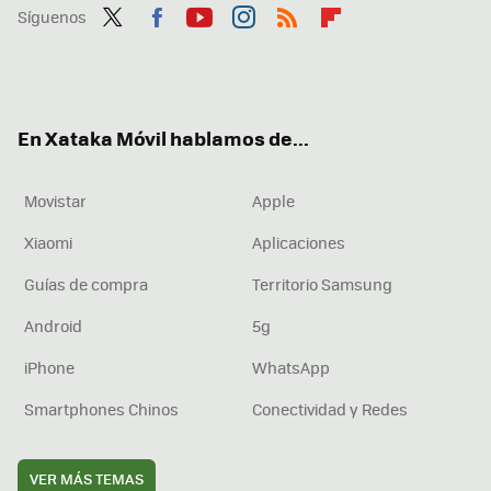
Síguenos
Twit
Fac
You
Inst
RSS
Flip
ter
ebo
tub
agr
boa
ok
e
am
rd
En Xataka Móvil hablamos de...
Movistar
Apple
Xiaomi
Aplicaciones
Guías de compra
Territorio Samsung
Android
5g
iPhone
WhatsApp
Smartphones Chinos
Conectividad y Redes
VER MÁS TEMAS