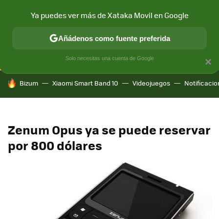
Ya puedes ver más de Xataka Movil en Google
CONECTIVIDAD
MÓVIL Y SOCIEDAD
APLICACIONES
COM
Añádenos como fuente preferida
Solo necesitas una cuenta de Google
×
HOY SE HABLA DE
Bizum
Xiaomi Smart Band 10
Videojuegos
Notificaci
Zenum Opus ya se puede reservar
por 800 dólares