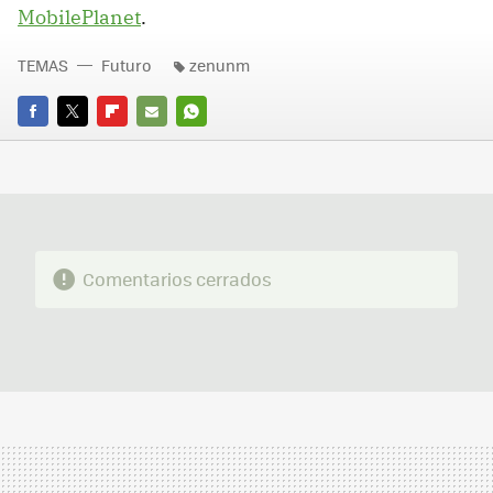
MobilePlanet
.
TEMAS
Futuro
zenunm
FACEBOOK
TWITTER
FLIPBOARD
E-
WHATSAPP
MAIL
Comentarios cerrados