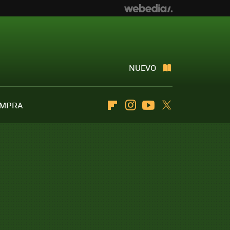
NUEVO
OMPRA
Flipboard
Instagram
Youtube
Twitter