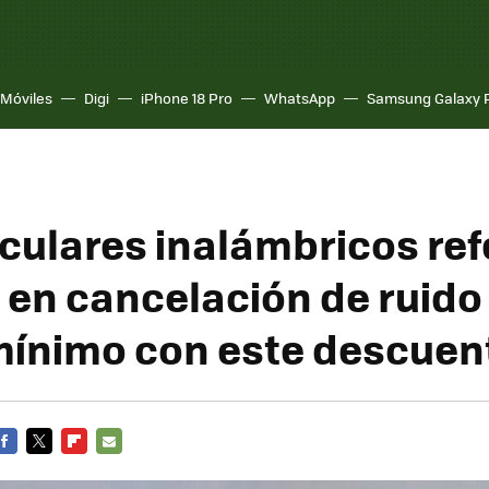
Móviles
Digi
iPhone 18 Pro
WhatsApp
Samsung Galaxy 
iculares inalámbricos re
 en cancelación de ruido
mínimo con este descuen
FACEBOOK
TWITTER
FLIPBOARD
E-