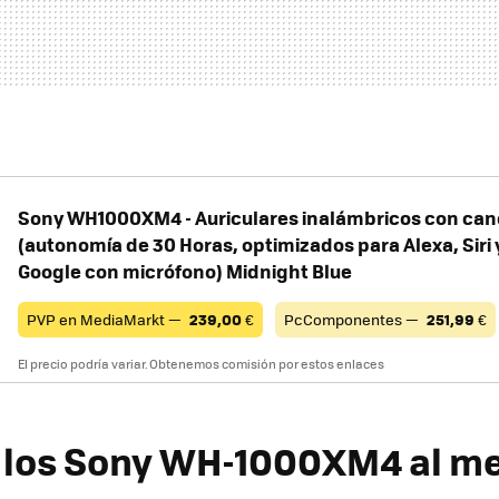
Sony WH1000XM4 - Auriculares inalámbricos con can
(autonomía de 30 Horas, optimizados para Alexa, Siri 
Google con micrófono) Midnight Blue
PVP en MediaMarkt —
239,00
€
PcComponentes —
251,99
€
El precio podría variar. Obtenemos comisión por estos enlaces
los Sony WH-1000XM4 al me