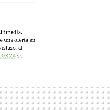
ltimedia,
e una oferta en
istazo, al
00XM4
se