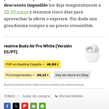
descuento imposible
los deja temporalmente a
35,99 euros
y tenemos cinco días para
aprovechar la oferta o expirará. Sin duda una
grandísima compra a un precio irresistible.
realme Buds Air Pro White [Versión
ES/PT]
PVP en Realme España —
49,99
€
PcComponentes —
86,22
€
Hoy sin stock en Ebay
El precio podría variar. Obtenemos comisión por estos enlaces
TEMAS
Guías de compra
Ofertas Móviles