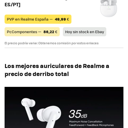
ES/PT]
PVP en Realme España —
49,99
€
PcComponentes —
86,22
€
Hoy sin stock en Ebay
El precio podría variar. Obtenemos comisión por estos enlaces
Los mejores auriculares de Realme a
precio de derribo total