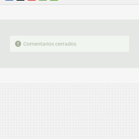
FACEBOOK
TWITTER
FLIPBOARD
E-
WHATSAPP
MAIL
Comentarios cerrados