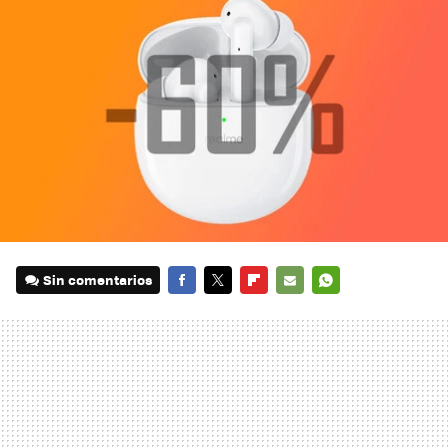
Sin comentarios
FACEBOOK
TWITTER
FLIPBOARD
E-
WHATSAPP
MAIL