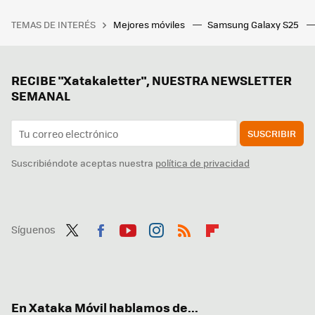
TEMAS DE INTERÉS
Mejores móviles
Samsung Galaxy S25
RECIBE "Xatakaletter", NUESTRA NEWSLETTER
SEMANAL
SUSCRIBIR
Suscribiéndote aceptas nuestra
política de privacidad
Síguenos
Twit
Fac
You
Inst
RSS
Flip
ter
ebo
tub
agr
boa
ok
e
am
rd
En Xataka Móvil hablamos de...