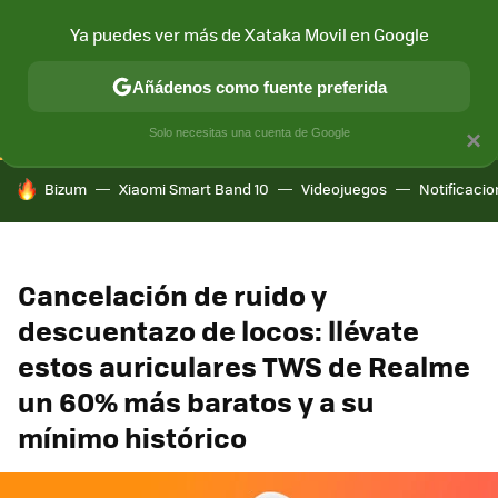
Ya puedes ver más de Xataka Movil en Google
CONECTIVIDAD
MÓVIL Y SOCIEDAD
APLICACIONES
COM
Añádenos como fuente preferida
Solo necesitas una cuenta de Google
×
HOY SE HABLA DE
Bizum
Xiaomi Smart Band 10
Videojuegos
Notificaci
Cancelación de ruido y
descuentazo de locos: llévate
estos auriculares TWS de Realme
un 60% más baratos y a su
mínimo histórico