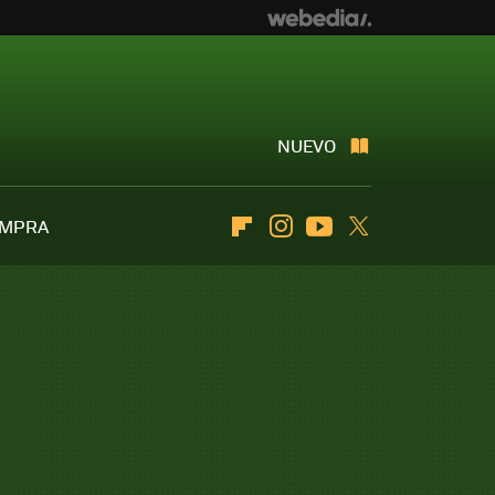
NUEVO
OMPRA
Flipboard
Instagram
Youtube
Twitter