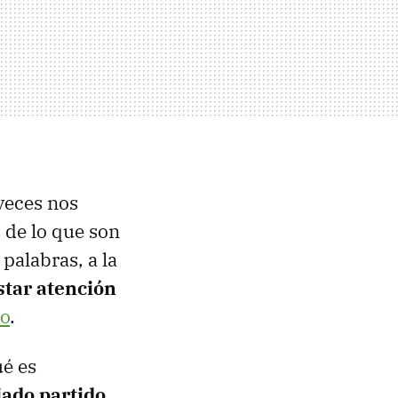
veces nos
 de lo que son
palabras, a la
star atención
po
.
ué es
iado partido