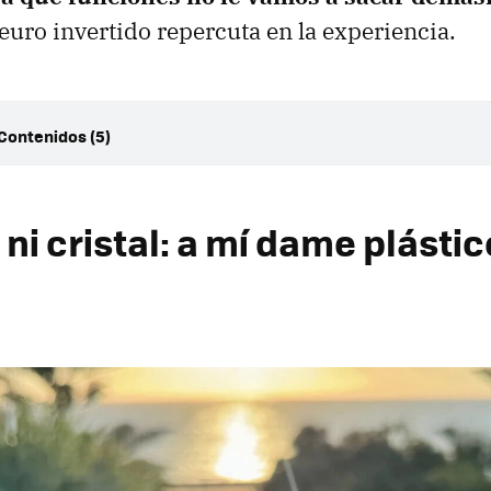
euro invertido repercuta en la experiencia.
 Contenidos (5)
io ni cristal: a mí dame plástico del bueno
vir sin carga inalámbrica
o ni cristal: a mí dame plástic
sor macro? No, gracias
sito 5G
a sí, pero que sea fiable