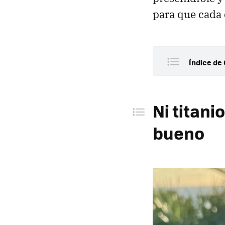
para que cada 
Índice de
Ni titan
Puedo vi
Ni titani
¿Un sen
bueno
No nece
Biometrí