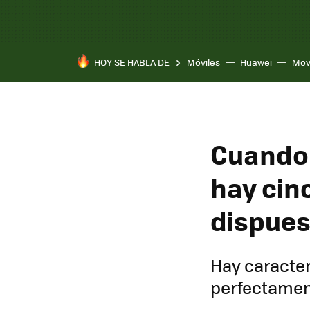
HOY SE HABLA DE
Móviles
Huawei
Mov
Cuando 
hay cin
dispuest
Hay caracter
perfectament