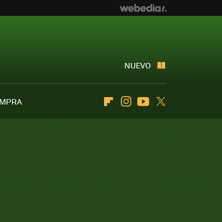
NUEVO
OMPRA
Flipboard
Instagram
Youtube
Twitter