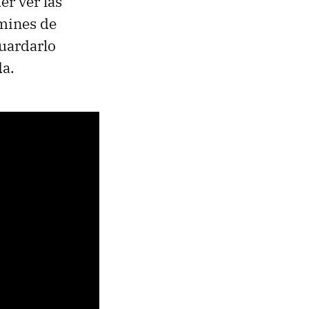
er ver las
rmines de
guardarlo
da.