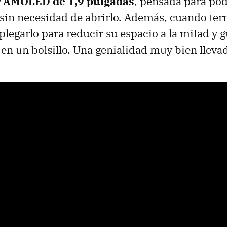
 AMOLED de 1,9 pulgadas
, pensada para pod
 sin necesidad de abrirlo. Además, cuando te
plegarlo para reducir su espacio a la mitad y 
 un bolsillo. Una genialidad muy bien lleva