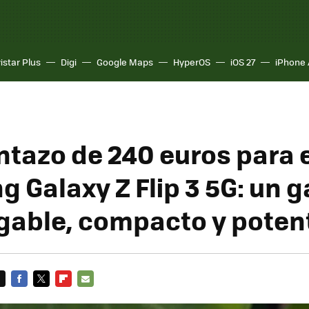
istar Plus
Digi
Google Maps
HyperOS
iOS 27
iPhone 
tazo de 240 euros para e
 Galaxy Z Flip 3 5G: un 
egable, compacto y poten
FACEBOOK
TWITTER
FLIPBOARD
E-