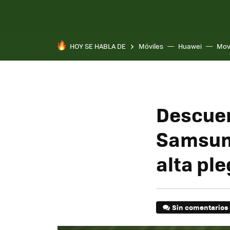
HOY SE HABLA DE
Móviles
Huawei
Mov
Descuen
Samsung
alta pl
Sin comentarios