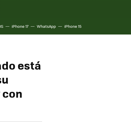
OS
iPhone 17
WhatsApp
iPhone 15
ado está
su
y con