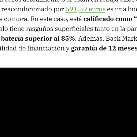
l reacondicionado por
591,59 euros
es una bu
 compra. En este caso, está
calificado como 
olo tiene rasguños superficiales tanto en la p
a
batería superior al 85%
. Además, Back Mark
bilidad de financiación y
garantía de 12 mese