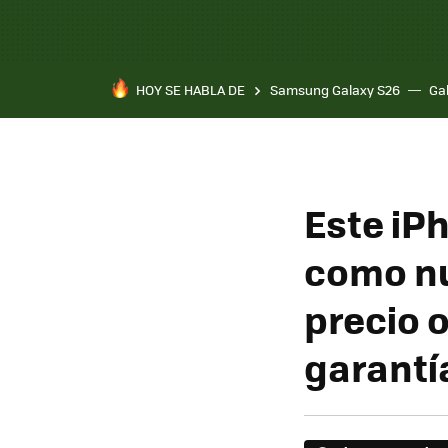
HOY SE HABLA DE
Samsung Galaxy S26
Ga
Este iP
como nu
precio 
garantí