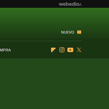
NUEVO
OMPRA
Flipboard
Instagram
Youtube
Twitter