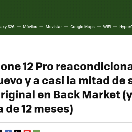
laxy S26
Móviles
Movistar
Google Maps
WiFi
Hyper
hone 12 Pro reacondicion
evo y a casi la mitad de 
original en Back Market (
a de 12 meses)