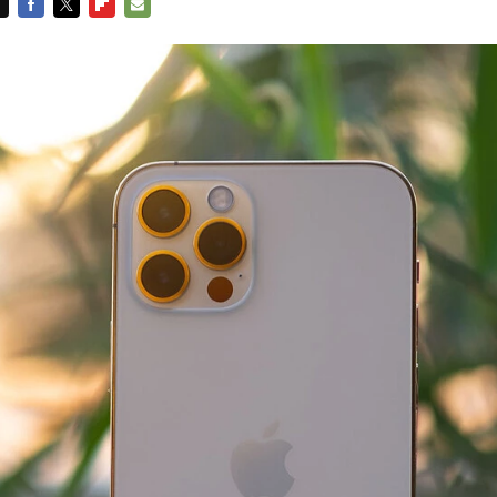
FACEBOOK
TWITTER
FLIPBOARD
E-
MAIL