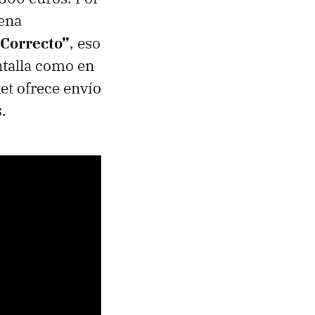
ena
“Correcto”
, eso
antalla como en
et ofrece envío
s
.