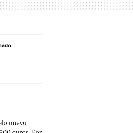
onado.
elo nuevo
 800 euros. Por