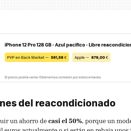
iPhone 12 Pro 128 GB - Azul pacifico - Libre reacondici
PVP en Back Market —
591,59
€
Apple —
879,00
€
El precio podría variar. Obtenemos comisión por estos enlaces
nes del reacondicionado
uir un ahorro de
casi el 50%
, porque un mod
l euros actualmente o si están en rebaja unos