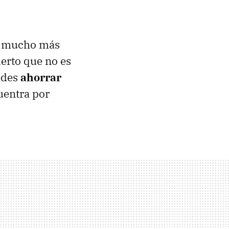
o mucho más
ierto que no es
edes
ahorrar
uentra por