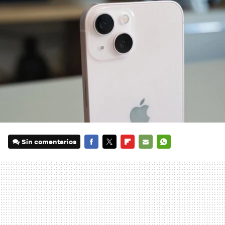
Sin comentarios
FACEBOOK
TWITTER
FLIPBOARD
E-
WHATSAPP
MAIL