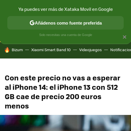
Ya puedes ver más de Xataka Movil en Google
CONECTIVIDAD
MÓVIL Y SOCIEDAD
APLICACIONES
COM
Añádenos como fuente preferida
Solo necesitas una cuenta de Google
×
HOY SE HABLA DE
Bizum
Xiaomi Smart Band 10
Videojuegos
Notificaci
Con este precio no vas a esperar
al iPhone 14: el iPhone 13 con 512
GB cae de precio 200 euros
menos