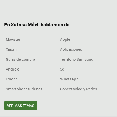
Twit
Fac
You
Inst
RSS
Flip
ter
ebo
tub
agr
boa
ok
e
am
rd
En Xataka Móvil hablamos de...
Movistar
Apple
Xiaomi
Aplicaciones
Guías de compra
Territorio Samsung
Android
5g
iPhone
WhatsApp
Smartphones Chinos
Conectividad y Redes
VER MÁS TEMAS