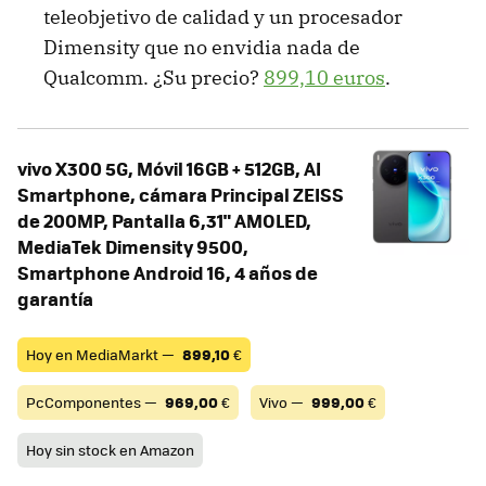
teleobjetivo de calidad y un procesador
Dimensity que no envidia nada de
Qualcomm. ¿Su precio?
899,10 euros
.
vivo X300 5G, Móvil 16GB + 512GB, AI
Smartphone, cámara Principal ZEISS
de 200MP, Pantalla 6,31" AMOLED,
MediaTek Dimensity 9500,
Smartphone Android 16, 4 años de
garantía
Hoy en MediaMarkt —
899,10
€
PcComponentes —
969,00
€
Vivo —
999,00
€
Hoy sin stock en Amazon