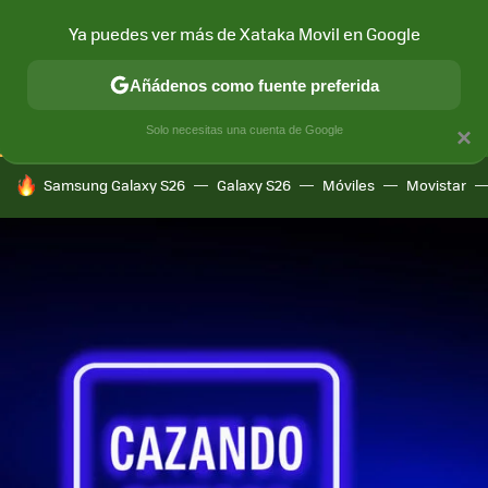
Ya puedes ver más de Xataka Movil en Google
CONECTIVIDAD
MÓVIL Y SOCIEDAD
APLICACIONES
COM
Añádenos como fuente preferida
Solo necesitas una cuenta de Google
×
HOY SE HABLA DE
Samsung Galaxy S26
Galaxy S26
Móviles
Movistar