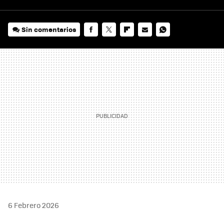
Sin comentarios
FACEBOOK
TWITTER
FLIPBOARD
E-
WHATSAPP
MAIL
6 Febrero 2026