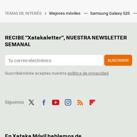
TEMAS DE INTERÉS
Mejores móviles
Samsung Galaxy S25
RECIBE "Xatakaletter", NUESTRA NEWSLETTER
SEMANAL
SUSCRIBIR
Suscribiéndote aceptas nuestra
política de privacidad
Síguenos
Twit
Fac
You
Inst
RSS
Flip
ter
ebo
tub
agr
boa
ok
e
am
rd
En Xataka Móvil hablamos de...