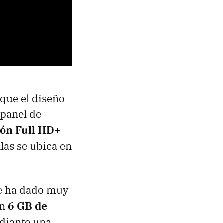
nque el diseño
panel de
ión Full HD+
llas se ubica en
e ha dado muy
an
6 GB de
diante una