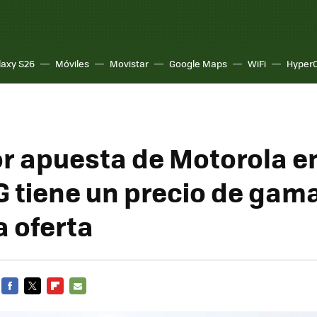
laxy S26
Móviles
Movistar
Google Maps
WiFi
Hyper
r apuesta de Motorola en
 G tiene un precio de gam
a oferta
FACEBOOK
TWITTER
FLIPBOARD
E-