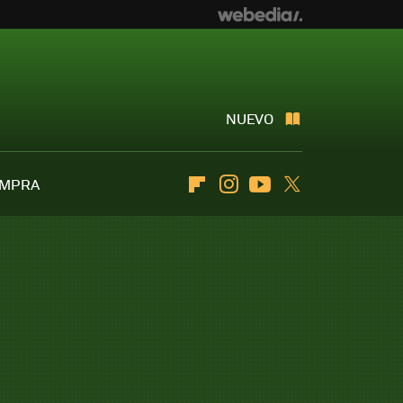
NUEVO
OMPRA
Flipboard
Instagram
Youtube
Twitter