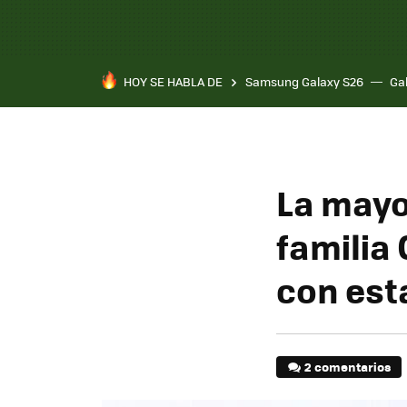
HOY SE HABLA DE
Samsung Galaxy S26
Ga
La mayo
familia
con est
2 comentarios