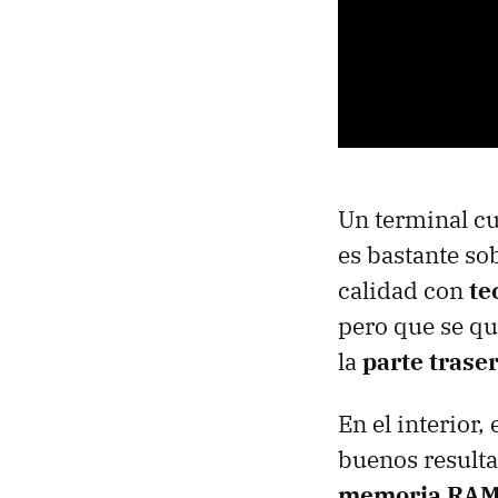
Un terminal cu
es bastante so
calidad con
te
pero que se qu
la
parte trase
En el interio
buenos resulta
memoria RAM 