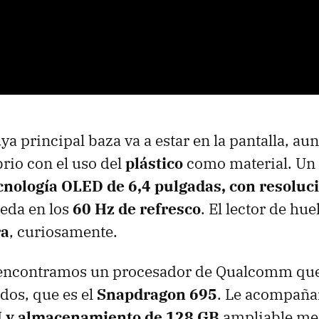
ya principal baza va a estar en la pantalla, au
brio con el uso del
plástico
como material. Un 
cnología OLED de 6,4 pulgadas, con resoluc
eda en los
60 Hz de refresco
. El lector de hue
ra
, curiosamente.
r, encontramos un procesador de Qualcomm qu
dos, que es el
Snapdragon 695
. Le acompañ
y almacenamiento de 128 GB
ampliable me