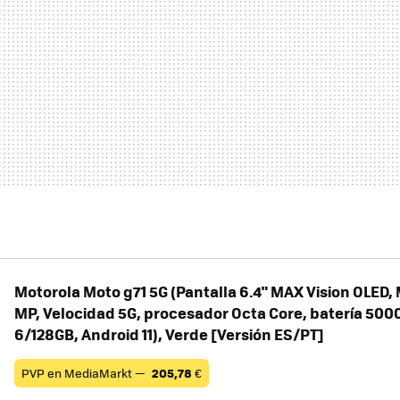
Motorola Moto g71 5G (Pantalla 6.4" MAX Vision OLED,
MP, Velocidad 5G, procesador Octa Core, batería 500
6/128GB, Android 11), Verde [Versión ES/PT]
PVP en MediaMarkt —
205,78
€