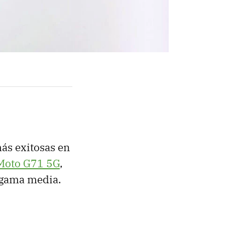
ás exitosas en
Moto G71 5G
,
a gama media.