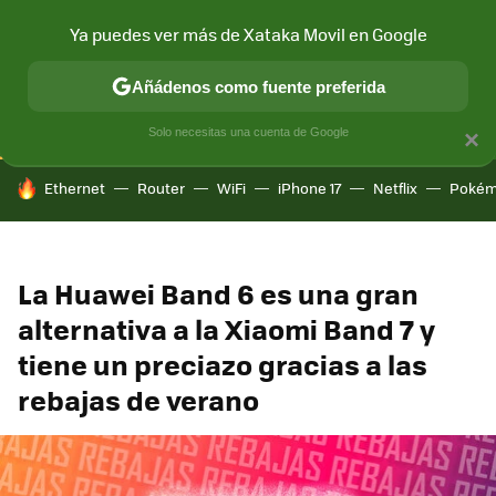
Ya puedes ver más de Xataka Movil en Google
CONECTIVIDAD
MÓVIL Y SOCIEDAD
APLICACIONES
COM
Añádenos como fuente preferida
Solo necesitas una cuenta de Google
×
HOY SE HABLA DE
Ethernet
Router
WiFi
iPhone 17
Netflix
Pokém
La Huawei Band 6 es una gran
alternativa a la Xiaomi Band 7 y
tiene un preciazo gracias a las
rebajas de verano