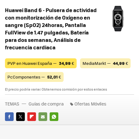
Huawei Band 6 - Pulsera de actividad
con monitorización de Oxígeno en
sangre (SpO2) 24horas, Pantalla
FullView de 1.47 pulgadas, Batería
para dos semanas, Análisis de
frecuencia cardiaca
PVP en Huawei España —
34,99
€
MediaMarkt —
44,99
€
PcComponentes —
52,01
€
El precio podría variar. Obtenemos comisión por estos enlaces
TEMAS
Guías de compra
Ofertas Móviles
FACEBOOK
TWITTER
FLIPBOARD
E-
WHATSAPP
MAIL