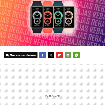
Sin comentarios
FACEBOOK
TWITTER
FLIPBOARD
E-
WHATSAPP
MAIL