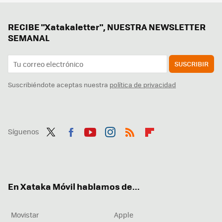
RECIBE "Xatakaletter", NUESTRA NEWSLETTER
SEMANAL
SUSCRIBIR
Suscribiéndote aceptas nuestra
política de privacidad
Síguenos
Twit
Fac
You
Inst
RSS
Flip
ter
ebo
tub
agr
boa
ok
e
am
rd
En Xataka Móvil hablamos de...
Movistar
Apple