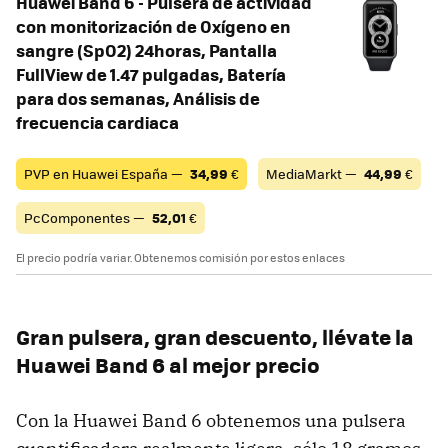
Huawei Band 6 - Pulsera de actividad
con monitorización de Oxígeno en
sangre (SpO2) 24horas, Pantalla
FullView de 1.47 pulgadas, Batería
para dos semanas, Análisis de
frecuencia cardiaca
PVP en Huawei España —
34,99
€
MediaMarkt —
44,99
€
PcComponentes —
52,01
€
El precio podría variar. Obtenemos comisión por estos enlaces
Gran pulsera, gran descuento, llévate la
Huawei Band 6 al mejor precio
Con la Huawei Band 6 obtenemos una pulsera