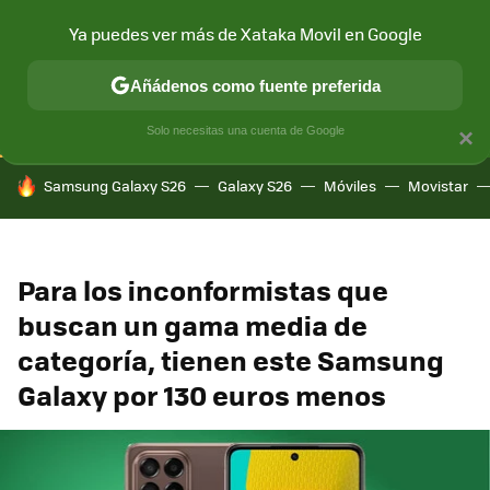
Ya puedes ver más de Xataka Movil en Google
CONECTIVIDAD
MÓVIL Y SOCIEDAD
APLICACIONES
COM
Añádenos como fuente preferida
Solo necesitas una cuenta de Google
×
HOY SE HABLA DE
Samsung Galaxy S26
Galaxy S26
Móviles
Movistar
Para los inconformistas que
buscan un gama media de
categoría, tienen este Samsung
Galaxy por 130 euros menos