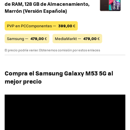
de RAM, 128 GB de Almacenamiento,
Marrón (Versión Española)
PVP en PCComponentes —
399,00
€
Samsung —
479,00
€
MediaMarkt —
479,00
€
El precio podría variar. Obtenemos comisión por estos enlaces
Compra el Samsung Galaxy M53 5G al
mejor precio