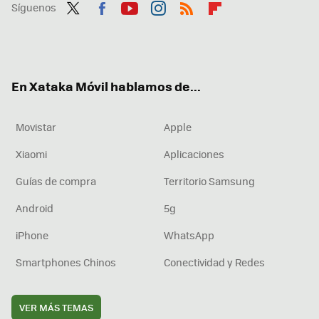
Síguenos
Twit
Fac
You
Inst
RSS
Flip
ter
ebo
tub
agr
boa
ok
e
am
rd
En Xataka Móvil hablamos de...
Movistar
Apple
Xiaomi
Aplicaciones
Guías de compra
Territorio Samsung
Android
5g
iPhone
WhatsApp
Smartphones Chinos
Conectividad y Redes
VER MÁS TEMAS