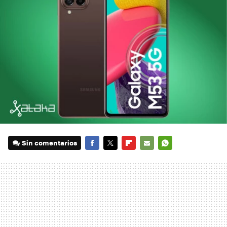
Sin comentarios
FACEBOOK
TWITTER
FLIPBOARD
E-
WHATSAPP
MAIL