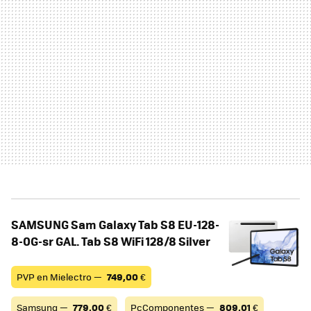
SAMSUNG Sam Galaxy Tab S8 EU-128-
8-0G-sr GAL. Tab S8 WiFi 128/8 Silver
PVP en Mielectro —
749,00
€
Samsung —
779,00
€
PcComponentes —
809,01
€