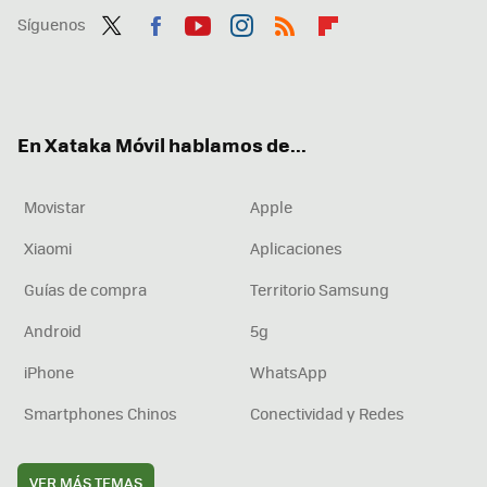
Síguenos
Twit
Fac
You
Inst
RSS
Flip
ter
ebo
tub
agr
boa
ok
e
am
rd
En Xataka Móvil hablamos de...
Movistar
Apple
Xiaomi
Aplicaciones
Guías de compra
Territorio Samsung
Android
5g
iPhone
WhatsApp
Smartphones Chinos
Conectividad y Redes
VER MÁS TEMAS