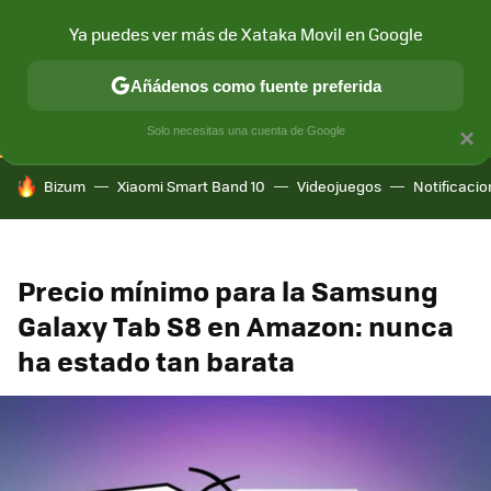
Ya puedes ver más de Xataka Movil en Google
CONECTIVIDAD
MÓVIL Y SOCIEDAD
APLICACIONES
COM
Añádenos como fuente preferida
Solo necesitas una cuenta de Google
×
HOY SE HABLA DE
Bizum
Xiaomi Smart Band 10
Videojuegos
Notificaci
Precio mínimo para la Samsung
Galaxy Tab S8 en Amazon: nunca
ha estado tan barata