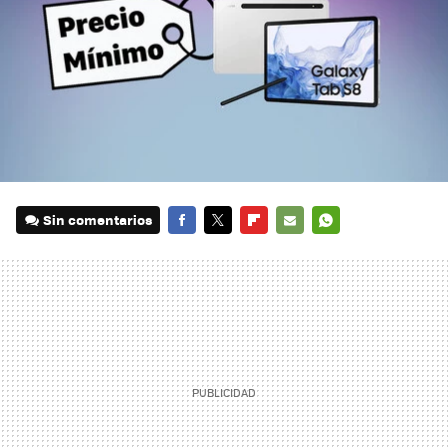
Sin comentarios
FACEBOOK
TWITTER
FLIPBOARD
E-
WHATSAPP
MAIL