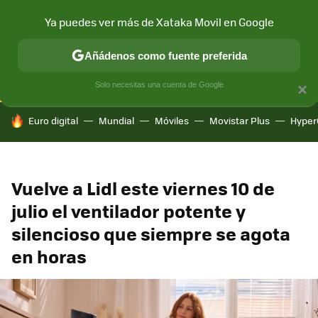
Ya puedes ver más de Xataka Movil en Google
CONECTIVIDAD
MÓVIL Y SOCIEDAD
APLICACIONES
COM
Añádenos como fuente preferida
Solo necesitas una cuenta de Google
×
HOY SE HABLA DE
Euro digital
Mundial
Móviles
Movistar Plus
Hyper
Vuelve a Lidl este viernes 10 de
julio el ventilador potente y
silencioso que siempre se agota
en horas