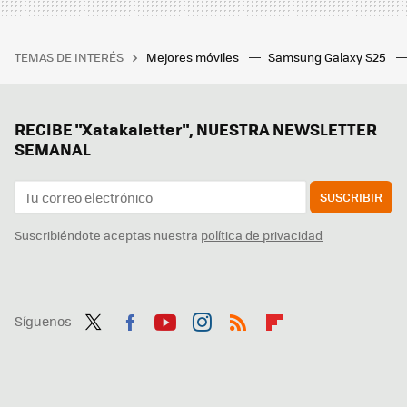
TEMAS DE INTERÉS
Mejores móviles
Samsung Galaxy S25
RECIBE "Xatakaletter", NUESTRA NEWSLETTER
SEMANAL
SUSCRIBIR
Suscribiéndote aceptas nuestra
política de privacidad
Síguenos
Twit
Fac
You
Inst
RSS
Flip
ter
ebo
tub
agr
boa
ok
e
am
rd