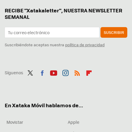
RECIBE "Xatakaletter", NUESTRA NEWSLETTER
SEMANAL
SUSCRIBIR
Suscribiéndote aceptas nuestra
política de privacidad
Síguenos
Twit
Fac
You
Inst
RSS
Flip
ter
ebo
tub
agr
boa
ok
e
am
rd
En Xataka Móvil hablamos de...
Movistar
Apple