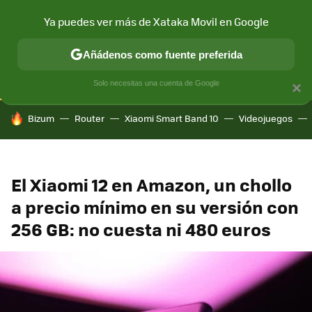
Ya puedes ver más de Xataka Movil en Google
CONECTIVIDAD
MÓVIL Y SOCIEDAD
APLICACIONES
COM
Añádenos como fuente preferida
Solo necesitas una cuenta de Google
×
HOY SE HABLA DE
Bizum
Router
Xiaomi Smart Band 10
Videojuegos
El Xiaomi 12 en Amazon, un chollo
a precio mínimo en su versión con
256 GB: no cuesta ni 480 euros