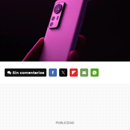
Sin comentarios
FACEBOOK
TWITTER
FLIPBOARD
E-
WHATSAPP
MAIL