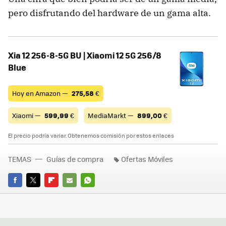
pero disfrutando del hardware de un gama alta.
Xia 12 256-8-5G BU | Xiaomi 12 5G 256/8
Blue
Hoy en Amazon —
275,58
€
Xiaomi —
599,99
€
MediaMarkt —
899,00
€
El precio podría variar. Obtenemos comisión por estos enlaces
TEMAS
Guías de compra
Ofertas Móviles
FACEBOOK
TWITTER
FLIPBOARD
E-
WHATSAPP
MAIL