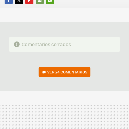
FACEBOOK
TWITTER
FLIPBOARD
E-
WHATSAPP
MAIL
Comentarios cerrados
VER
24 COMENTARIOS