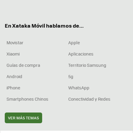
Twit
Fac
You
Inst
RSS
Flip
ter
ebo
tub
agr
boa
ok
e
am
rd
En Xataka Móvil hablamos de...
Movistar
Apple
Xiaomi
Aplicaciones
Guías de compra
Territorio Samsung
Android
5g
iPhone
WhatsApp
Smartphones Chinos
Conectividad y Redes
VER MÁS TEMAS