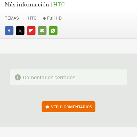
Más información |
HTC
TEMAS
HTC
Full HD
FACEBOOK
TWITTER
FLIPBOARD
E-
WHATSAPP
MAIL
Comentarios cerrados
VER
11 COMENTARIOS