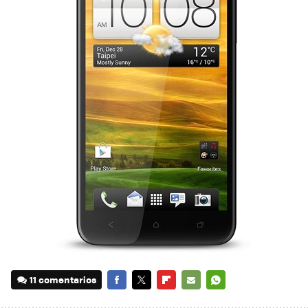
11 comentarios
FACEBOOK
TWITTER
FLIPBOARD
E-
WHATSAPP