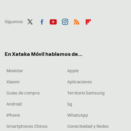
Síguenos
Twit
Fac
You
Inst
RSS
Flip
ter
ebo
tub
agr
boa
ok
e
am
rd
En Xataka Móvil hablamos de...
Movistar
Apple
Xiaomi
Aplicaciones
Guías de compra
Territorio Samsung
Android
5g
iPhone
WhatsApp
Smartphones Chinos
Conectividad y Redes