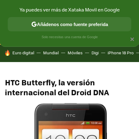
Ya puedes ver más de Xataka Movil en Google
CONECTIVIDAD
MÓVIL Y SOCIEDAD
APLICACIONES
COM
Añádenos como fuente preferida
Solo necesitas una cuenta de Google
×
HOY SE HABLA DE
Euro digital
Mundial
Móviles
Digi
iPhone 18 Pro
HTC Butterfly, la versión
internacional del Droid DNA