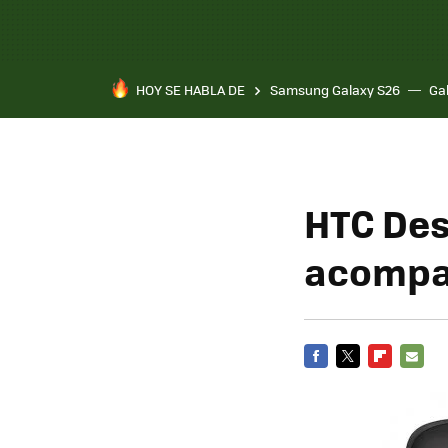
HOY SE HABLA DE
Samsung Galaxy S26
Ga
HTC Des
acompañ
FACEBOOK
TWITTER
FLIPBOARD
E-
MAIL