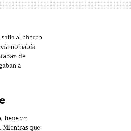
salta al charco
avía no había
ataban de
egaban a
se
, tiene un
. Mientras que