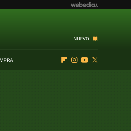
NUEVO
OMPRA
Flipboard
Instagram
Youtube
Twitter